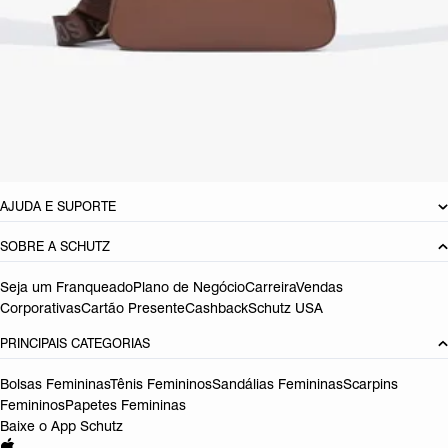
CARACTERÍSTICAS
Material: Sintetico
Cor: Branco
Dimensões:
23 x 7 x 16 cm (comprimento x largura x altura)
Referência:
S5001006620003
DEVOLUÇÃO DO PRODUTO
AJUDA E SUPORTE
SOBRE A SCHUTZ
Seja um Franqueado
Plano de Negócio
Carreira
Vendas
Corporativas
Cartão Presente
Cashback
Schutz USA
PRINCIPAIS CATEGORIAS
Bolsas Femininas
Tênis Femininos
Sandálias Femininas
Scarpins
Femininos
Papetes Femininas
Baixe o App Schutz