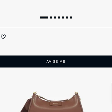
Bolsa Tiracolo Pequena Lixie Branco
Produto indisponível
Receba até
R$ 29,50
de cashback
Cor:
Branco
AVISE-ME
DESCRIÇÃO
Essa bolsa tiracolo pequena traz um visual trendy irresistível! A
elegante construção lisa ganha o toque cool da alça grossa em tecido
com logo Schutz (com regulagem). Com fechamento de zíper e bolso
interno no forro, essa bolsa marrom vai ser aquela escolha certeira
para elevar o estilo dos seus looks. Aposte! Comprimento da alça:
55cm | Largura da alça: 4cm