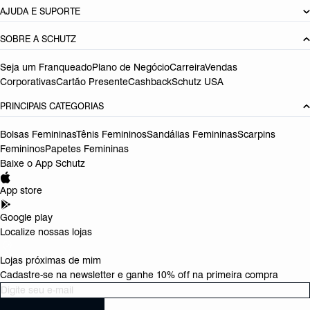
AJUDA E SUPORTE
SOBRE A SCHUTZ
Seja um Franqueado
Plano de Negócio
Carreira
Vendas
Corporativas
Cartão Presente
Cashback
Schutz USA
PRINCIPAIS CATEGORIAS
Bolsas Femininas
Tênis Femininos
Sandálias Femininas
Scarpins
Femininos
Papetes Femininas
Baixe o App Schutz
App store
Google play
Localize nossas lojas
Lojas próximas de mim
Cadastre-se na newsletter e ganhe 10% off na primeira compra