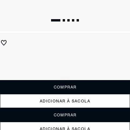
Bolsa Tiracolo Sofia Média Couro AnimalPrint
R$ 1.590
R$ 795
ou
6x de R$132,50
sem juros
Receba até
R$ 79,50
de cashback
Cor:
Colorido
Resta 1 item
COMPRAR
ADICIONAR À SACOLA
COMPRAR
ADICIONAR À SACOLA