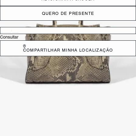
QUERO DE PRESENTE
Verificar disponibilidade nas lojas próximas a você
Consultar
COMPARTILHAR MINHA LOCALIZAÇÃO
DESCRIÇÃO
É o tamanho perfeito para carregar seus itens essenciais diários sem
abrir mão do estilo. Essencial para a primavera e o verão, ela
harmoniza com tons neutros e looks coloridos.
CARACTERÍSTICAS
Material: Couro
Cor: Colorido
Dimensões:
27 x 13 x 15 cm (comprimento x largura x altura)
Referência:
S5001148230005