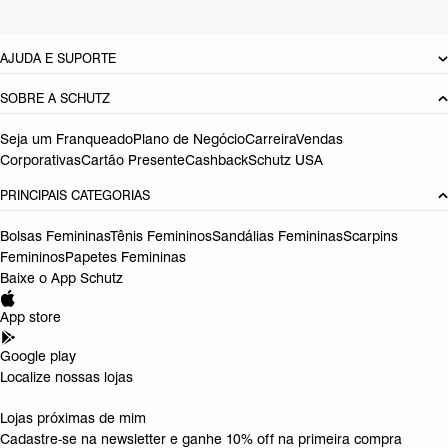
DEVOLUÇÃO DO PRODUTO
AJUDA E SUPORTE
SOBRE A SCHUTZ
Seja um Franqueado
Plano de Negócio
Carreira
Vendas
Corporativas
Cartão Presente
Cashback
Schutz USA
PRINCIPAIS CATEGORIAS
Bolsas Femininas
Tênis Femininos
Sandálias Femininas
Scarpins
Femininos
Papetes Femininas
Baixe o App Schutz
App store
Google play
Localize nossas lojas
Lojas próximas de mim
Cadastre-se na newsletter e ganhe 10% off na primeira compra