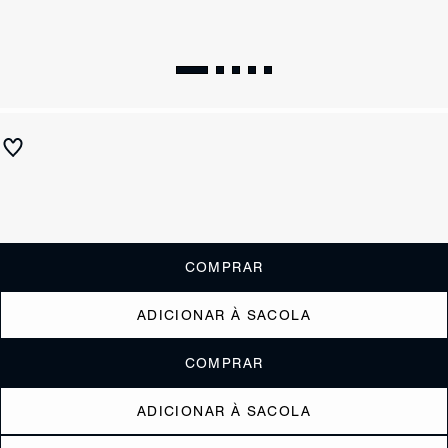
Bolsa Tote Média Couro Texturizado Preta
R$ 1.450
ou
6x de R$241,67
sem juros
Receba até
R$ 145,00
de cashback
Cor:
Preto
COMPRAR
ADICIONAR À SACOLA
COMPRAR
ADICIONAR À SACOLA