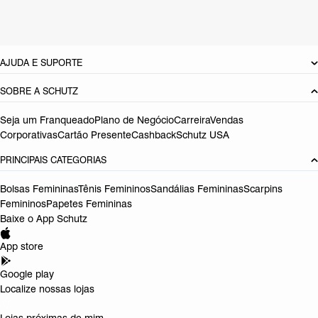
Referência:
S5001146870001
DEVOLUÇÃO DO PRODUTO
AJUDA E SUPORTE
SOBRE A SCHUTZ
Seja um Franqueado
Plano de Negócio
Carreira
Vendas
Corporativas
Cartão Presente
Cashback
Schutz USA
PRINCIPAIS CATEGORIAS
Bolsas Femininas
Tênis Femininos
Sandálias Femininas
Scarpins
Femininos
Papetes Femininas
Baixe o App Schutz
App store
Google play
Localize nossas lojas