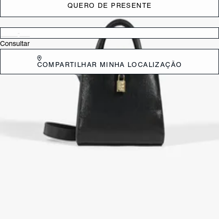
QUERO DE PRESENTE
Verificar disponibilidade nas lojas próximas a você
Consultar
COMPARTILHAR MINHA LOCALIZAÇÃO
DESCRIÇÃO
Essa tote bag média em couro texturizado é a combinação perfeita de
estilo e praticidade. Com amplo espaço interno e divisórias
organizadas, além de um bolso com zíper, você tem tudo o que
precisa ao alcance das mãos. O fechamento com botão de pressão é
superprático, e as duas opções de alças oferecem versatilidade para
usar como preferir. Luz de alça: 8/55
CARACTERÍSTICAS
Material: Couro
Cor: Preto
Dimensões:
23 x 12 x 18 cm (comprimento x largura x altura)