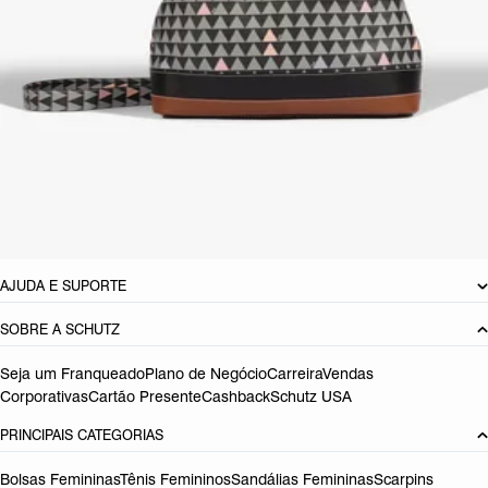
Schutz tag! Aposta perfeita para dar mais personalidade a produções
no melhor estilo casual chic, é um verdadeiro must have para todas as
estações!
CARACTERÍSTICAS
Material: Outros
Dimensões:
32 x 16 x 29 cm (comprimento x largura x altura)
Altura total com alça:
51
cm
Referência:
S5001811840001
DEVOLUÇÃO DO PRODUTO
AJUDA E SUPORTE
SOBRE A SCHUTZ
Seja um Franqueado
Plano de Negócio
Carreira
Vendas
Corporativas
Cartão Presente
Cashback
Schutz USA
PRINCIPAIS CATEGORIAS
Bolsas Femininas
Tênis Femininos
Sandálias Femininas
Scarpins