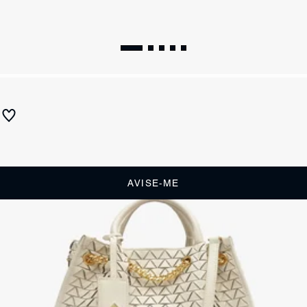
SUMMER 27
Bolsa Tote Rebecca Couro Vermelha
Produto indisponível
Receba até
R$ 230,00
de cashback
Cor:
Vermelho
AVISE-ME
DESCRIÇÃO
Aposte no estilo com essa tote bag em couro que é absolutamente
tudo! O acabamento tramado em formato triangular traz um toque
moderno e descolado, perfeito para qualquer ocasião. Com
fechamento em ímã, ela é superfácil de usar, e o amplo espaço
interno, com divisórias, garante que você tenha tudo organizado na