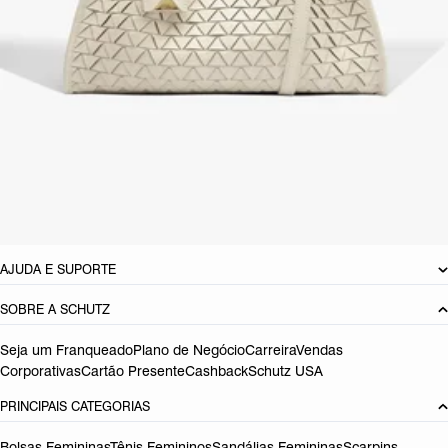
palma da mão. E as duas opções de alças? Uma para aqueles dias
casuais e outra para dar um up no look!
CARACTERÍSTICAS
Material: Couro
Cor: Vermelho
Dimensões:
34,5 x 14 x 25 cm (comprimento x largura x altura)
Altura total com alça:
45
cm
Referência:
S5001827600011
DEVOLUÇÃO DO PRODUTO
AJUDA E SUPORTE
SOBRE A SCHUTZ
Seja um Franqueado
Plano de Negócio
Carreira
Vendas
Corporativas
Cartão Presente
Cashback
Schutz USA
PRINCIPAIS CATEGORIAS
Bolsas Femininas
Tênis Femininos
Sandálias Femininas
Scarpins