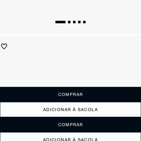
Bolsa Tote Willa Pequena Nude
R$ 690
ou
6x de R$115,00
sem juros
Receba até
R$ 69,00
de cashback
Cor:
Nude
Restam 3 itens
COMPRAR
ADICIONAR À SACOLA
COMPRAR
ADICIONAR À SACOLA