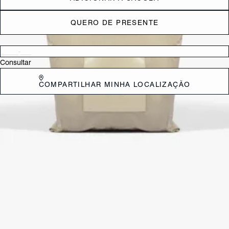
QUERO DE PRESENTE
Verificar disponibilidade nas lojas próximas a você
Consultar
COMPARTILHAR MINHA LOCALIZAÇÃO
DESCRIÇÃO
A Tote Willa Pequena é a união perfeita de estilo e praticidade para o
seu dia a dia. Ela evoca um visual casual chique e leve, ideal para o
verão ou para looks descontraídos na cidade.
CARACTERÍSTICAS
Material: Multimaterial
Cor: Nude
Referência:
S5001009130003
DEVOLUÇÃO DO PRODUTO