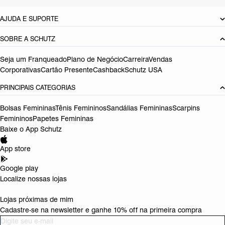
AJUDA E SUPORTE
SOBRE A SCHUTZ
Seja um Franqueado
Plano de Negócio
Carreira
Vendas
Corporativas
Cartão Presente
Cashback
Schutz USA
PRINCIPAIS CATEGORIAS
Bolsas Femininas
Tênis Femininos
Sandálias Femininas
Scarpins
Femininos
Papetes Femininas
Baixe o App Schutz
App store
Google play
Localize nossas lojas
Lojas próximas de mim
Cadastre-se na newsletter e ganhe 10% off na primeira compra