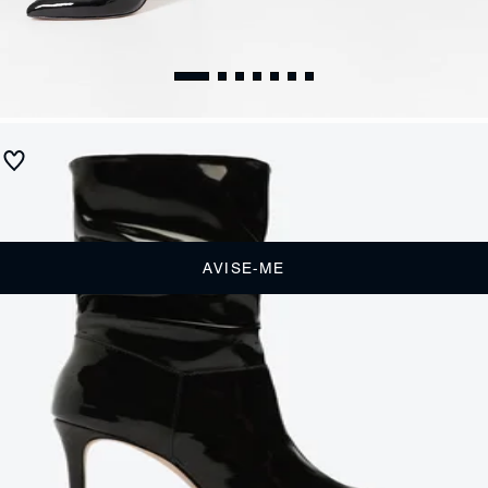
Bota Ashlee Verniz Preta
Produto indisponível
Receba até
R$ 34,50
de cashback
Cor:
Preto
AVISE-ME
DESCRIÇÃO
Esta bota feminina de salto é tudo que você precisa para looks
poderosos e marcantes! Trendy, sexy e elegante, ela se destaca pelo
efeito slouchy amassado no cano e o glamouroso acabamento em
verniz. Uma bota preta incrível para usar com tudo!
CARACTERÍSTICAS