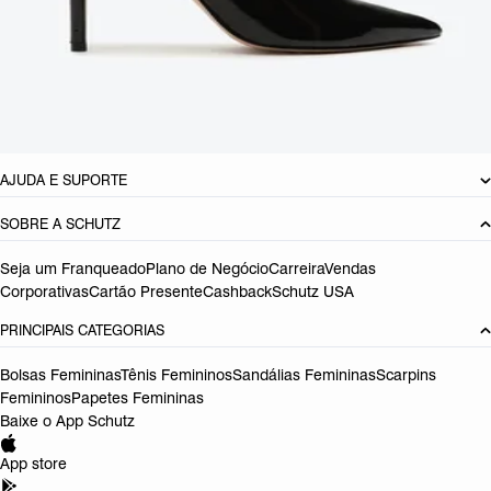
Material: Sintetico
Cor: Preto
Tamanho do salto:
8.9 cm
Referência:
S0172304850014
DEVOLUÇÃO DO PRODUTO
AJUDA E SUPORTE
SOBRE A SCHUTZ
Seja um Franqueado
Plano de Negócio
Carreira
Vendas
Corporativas
Cartão Presente
Cashback
Schutz USA
PRINCIPAIS CATEGORIAS
Bolsas Femininas
Tênis Femininos
Sandálias Femininas
Scarpins
Femininos
Papetes Femininas
Baixe o App Schutz
App store