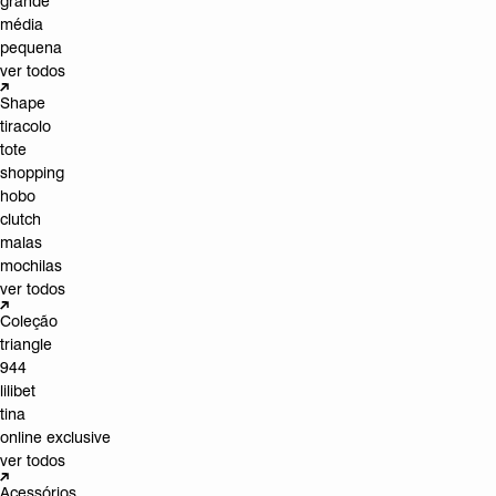
grande
média
pequena
ver todos
Shape
tiracolo
tote
shopping
hobo
clutch
malas
mochilas
ver todos
Coleção
triangle
944
lilibet
tina
online exclusive
ver todos
Acessórios