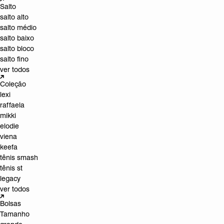
Salto
salto alto
salto médio
salto baixo
salto bloco
salto fino
ver todos
Coleção
lexi
raffaela
mikki
elodie
viena
keefa
tênis smash
tênis st
legacy
ver todos
Bolsas
Tamanho