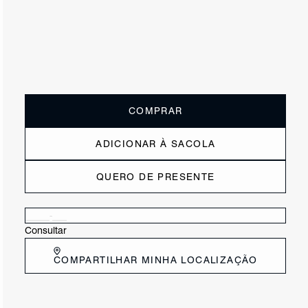
ou
6x de R$181,67
sem juros
Receba até
R$ 109,00
de cashback
Cor:
Marrom
Tamanho:
Guia de tamanho
33
34
35
36
37
38
39
40
COMPRAR
ADICIONAR À SACOLA
QUERO DE PRESENTE
Verificar disponibilidade nas lojas próximas a você
Consultar
COMPARTILHAR MINHA LOCALIZAÇÃO
DESCRIÇÃO