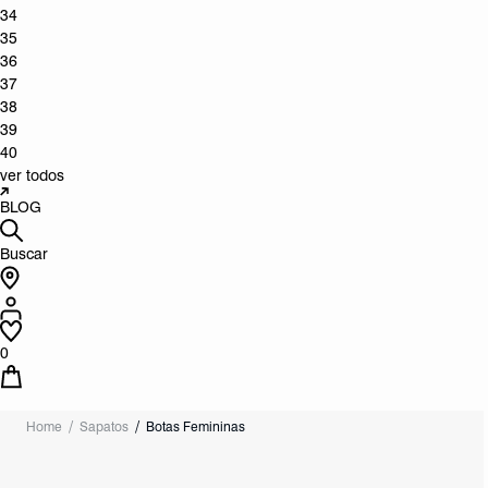
34
35
36
37
38
39
40
ver todos
BLOG
Buscar
0
Home
Sapatos
Botas Femininas