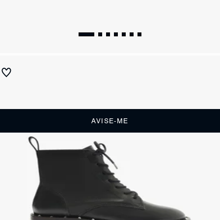
Bota Coturno Tachas Couro Preta
Produto indisponível
Receba até
R$ 34,50
de cashback
Cor:
Preto
AVISE-ME
DESCRIÇÃO
Essa bota coturno de couro surpreende por seu visual mais feminino e
sofisticado. Com cano baixo e amarração, essa bota preta se destaca
pela delicada aplicação de tachas metalizadas em sua base. Vai ser
uma aposta elegante com aquele toque extra de personalidade!
CARACTERÍSTICAS