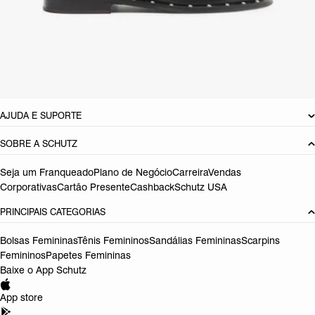
Material: Couro
Cor: Preto
Tamanho do salto:
2.8 cm
Referência:
S2200800170001
DEVOLUÇÃO DO PRODUTO
AJUDA E SUPORTE
SOBRE A SCHUTZ
Seja um Franqueado
Plano de Negócio
Carreira
Vendas
Corporativas
Cartão Presente
Cashback
Schutz USA
PRINCIPAIS CATEGORIAS
Bolsas Femininas
Tênis Femininos
Sandálias Femininas
Scarpins
Femininos
Papetes Femininas
Baixe o App Schutz
App store