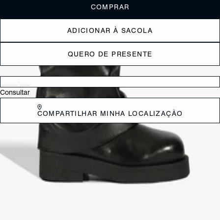
COMPRAR
ADICIONAR À SACOLA
QUERO DE PRESENTE
Verificar disponibilidade nas lojas próximas a você
Consultar
COMPARTILHAR MINHA LOCALIZAÇÃO
DESCRIÇÃO
Com um visual que impactante, essa bota de cano médio chega para
dar um up no seu look. Feita em couro, ela traz um toque de
sofisticação e resistência, enquanto o cano com polaina sobreposta
adiciona um toque de ousadia e originalidade. O bico redondo robusto
e o solado baixo garantem conforto e estilo, criando a combinação
perfeita entre praticidade e atitude.