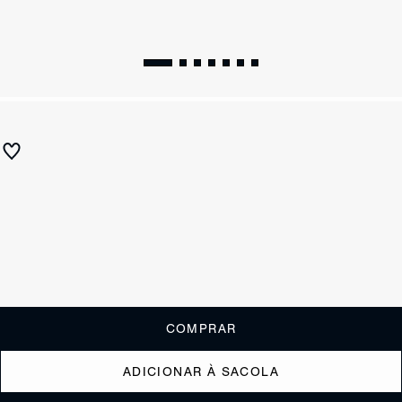
WINTER 26
Bota Keira Cloak Couro Preta
R$ 990
ou
6x de R$165,00
sem juros
Receba até
R$ 99,00
de cashback
Cor:
Preto
Tamanho:
Guia de tamanho
33
34
35
36
37
38
39
40
COMPRAR
ADICIONAR À SACOLA