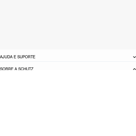
CARACTERÍSTICAS
Material: Couro
Cor: Preto
Tamanho do salto:
3.6 cm
Referência:
S2195600140001
DEVOLUÇÃO DO PRODUTO
AJUDA E SUPORTE
SOBRE A SCHUTZ
Seja um Franqueado
Plano de Negócio
Carreira
Vendas
Corporativas
Cartão Presente
Cashback
Schutz USA
Produto adicionado!
PRINCIPAIS CATEGORIAS
Bolsas Femininas
Tênis Femininos
Sandálias Femininas
Scarpins
Femininos
Papetes Femininas
Baixe o App Schutz
App store