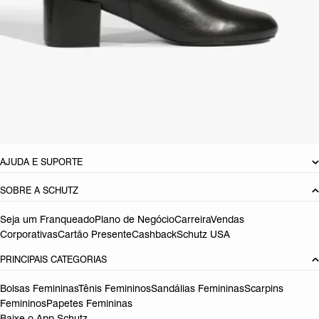
sofisticação com atitude!
CARACTERÍSTICAS
Material: Couro
Cor: Marrom
Tamanho do salto:
6.5 cm
Referência:
S2172600100002
DEVOLUÇÃO DO PRODUTO
AJUDA E SUPORTE
SOBRE A SCHUTZ
Seja um Franqueado
Plano de Negócio
Carreira
Vendas
Corporativas
Cartão Presente
Cashback
Schutz USA
PRINCIPAIS CATEGORIAS
Bolsas Femininas
Tênis Femininos
Sandálias Femininas
Scarpins
Femininos
Papetes Femininas
Baixe o App Schutz