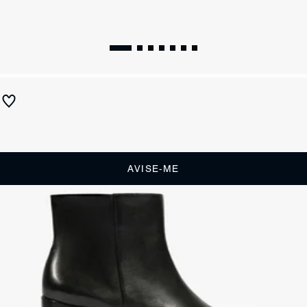
Bota Lupe Salto Bloco Couro Marrom
Produto indisponível
Receba até
R$ 39,50
de cashback
Cor:
Marrom
AVISE-ME
DESCRIÇÃO
Versátil e cheia de personalidade, essa bota de cano médio é aquele
item que transforma qualquer look. Feita em couro, ela traz o
equilíbrio perfeito entre estilo e conforto, com o salto bloco médio que
garante estabilidade sem abrir mão da elegância. O bico redondo
reforça a vibe descomplicada, enquanto o zíper interno adiciona
praticidade ao dia a dia. Um essencial fashion para quem busca