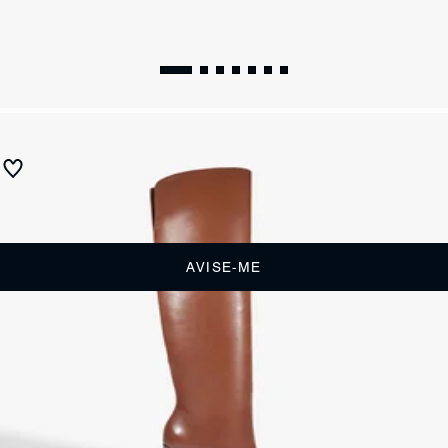
WINTER 26
Bota Marella Couro Preta
Produto indisponível
Receba até
R$ 69,50
de cashback
Cor:
Preto
AVISE-ME
DESCRIÇÃO
A Bota Marella em Couro Preta é o sinônimo máximo de elegância e
poder. Com uma silhueta over the knee que abraça a perna de forma
esculpida, ela é a escolha definitiva para quem deseja transformar
produções simples em visuais de alto impacto, unindo o minimalismo
do couro liso a um design que alonga a silhueta instantaneamente.