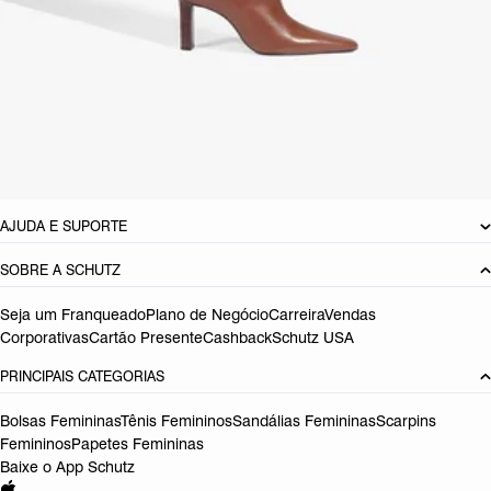
CARACTERÍSTICAS
Material: Couro
Cor: Preto
Tamanho do salto:
9.5 cm
Referência:
S2263100030001
DEVOLUÇÃO DO PRODUTO
AJUDA E SUPORTE
SOBRE A SCHUTZ
Seja um Franqueado
Plano de Negócio
Carreira
Vendas
Corporativas
Cartão Presente
Cashback
Schutz USA
PRINCIPAIS CATEGORIAS
Bolsas Femininas
Tênis Femininos
Sandálias Femininas
Scarpins
Femininos
Papetes Femininas
Baixe o App Schutz