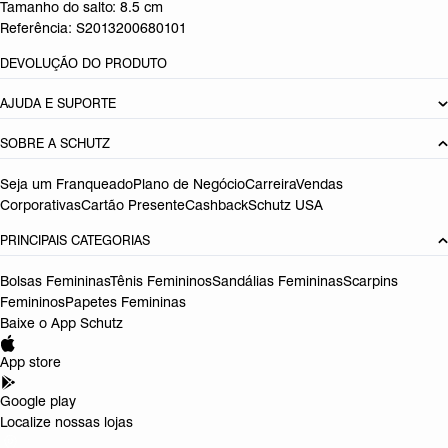
Tamanho do salto:
8.5 cm
Referência:
S2013200680101
DEVOLUÇÃO DO PRODUTO
AJUDA E SUPORTE
SOBRE A SCHUTZ
Seja um Franqueado
Plano de Negócio
Carreira
Vendas
Corporativas
Cartão Presente
Cashback
Schutz USA
PRINCIPAIS CATEGORIAS
Bolsas Femininas
Tênis Femininos
Sandálias Femininas
Scarpins
Femininos
Papetes Femininas
Baixe o App Schutz
App store
Google play
Localize nossas lojas