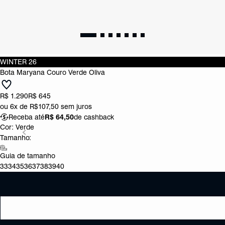
WINTER 26
Bota Maryana Couro Verde Oliva
R$ 1.290
R$ 645
ou
6x de R$107,50
sem juros
Receba até
R$ 64,50
de cashback
Cor:
Verde
Tamanho:
Guia de tamanho
33
34
35
36
37
38
39
40