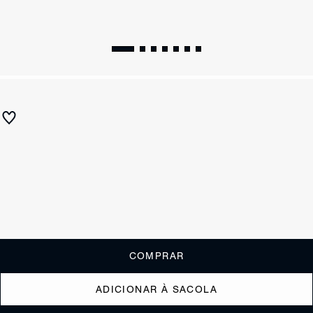
ESSENTIALS
Bota Mikki Block Casual Couro Preta
R$ 990
ou
6x de R$165,00
sem juros
Receba até
R$ 99,00
de cashback
Cor:
Preto
Tamanho:
Guia de tamanho
33
34
35
36
37
38
39
40
COMPRAR
ADICIONAR À SACOLA