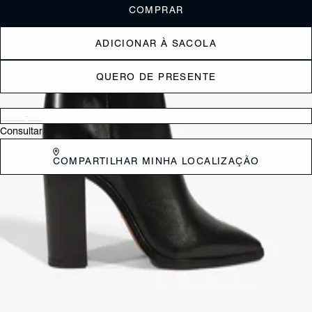
COMPRAR
ADICIONAR À SACOLA
QUERO DE PRESENTE
Verificar disponibilidade nas lojas próximas a você
Consultar
COMPARTILHAR MINHA LOCALIZAÇÃO
DESCRIÇÃO
Essa bota de cano médio em couro é a definição de estilo e
sofisticação. O bico fino com vira aparente adiciona um toque de
personalidade, enquanto o fechamento em zíper na parte interna
garante praticidade e ajuste perfeito. O salto bloco alto oferece aquele
equilíbrio entre elegância e conforto, elevando o visual com atitude.
Uma peça poderosa que vai transformar qualquer look, do casual ao
mais sofisticado.