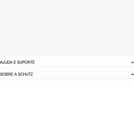
CARACTERÍSTICAS
Material: Couro
Cor: Preto
Tamanho do salto:
8.5 cm
Referência:
S2207900030002
DEVOLUÇÃO DO PRODUTO
AJUDA E SUPORTE
SOBRE A SCHUTZ
Seja um Franqueado
Plano de Negócio
Carreira
Vendas
Corporativas
Cartão Presente
Cashback
Schutz USA
PRINCIPAIS CATEGORIAS
Produto adicionado!
Bolsas Femininas
Tênis Femininos
Sandálias Femininas
Scarpins
Femininos
Papetes Femininas
Baixe o App Schutz