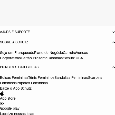
Cor: Preto
Tamanho do salto:
3 cm
Referência:
S2106700030001
DEVOLUÇÃO DO PRODUTO
AJUDA E SUPORTE
SOBRE A SCHUTZ
Seja um Franqueado
Plano de Negócio
Carreira
Vendas
Corporativas
Cartão Presente
Cashback
Schutz USA
PRINCIPAIS CATEGORIAS
Bolsas Femininas
Tênis Femininos
Sandálias Femininas
Scarpins
Femininos
Papetes Femininas
Baixe o App Schutz
App store
Google play
Localize nossas lojas