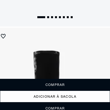
Bota Over the Knee Kaolin Preta
R$ 990
R$ 495
ou
4x de R$123,75
sem juros
Receba até
R$ 49,50
de cashback
Cor:
Preto
Tamanho:
Guia de tamanho
33
34
35
36
37
38
39
40
COMPRAR
ADICIONAR À SACOLA
COMPRAR