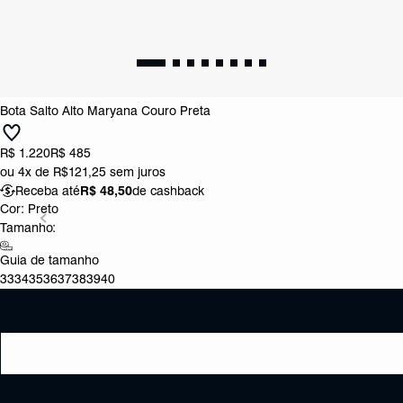
Bota Salto Alto Maryana Couro Preta
R$ 1.220
R$ 485
ou
4x de R$121,25
sem juros
Receba até
R$ 48,50
de cashback
Cor:
Preto
Tamanho:
Guia de tamanho
33
34
35
36
37
38
39
40