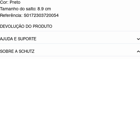
Cor: Preto
Tamanho do salto:
8.9 cm
Referência:
S0172303720054
DEVOLUÇÃO DO PRODUTO
AJUDA E SUPORTE
SOBRE A SCHUTZ
Seja um Franqueado
Plano de Negócio
Carreira
Vendas
Corporativas
Cartão Presente
Cashback
Schutz USA
PRINCIPAIS CATEGORIAS
Produto adicionado!
Bolsas Femininas
Tênis Femininos
Sandálias Femininas
Scarpins
Femininos
Papetes Femininas
Baixe o App Schutz
App store
Google play
Localize nossas lojas