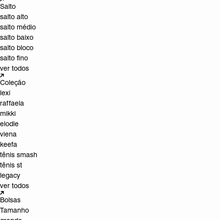
Salto
salto alto
salto médio
salto baixo
salto bloco
salto fino
ver todos
Coleção
lexi
raffaela
mikki
elodie
viena
keefa
tênis smash
tênis st
legacy
ver todos
Bolsas
Tamanho