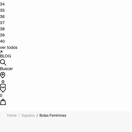
34
35
36
37
38
39
40
ver todos
BLOG
Buscar
0
Home
Sapatos
Botas Femininas