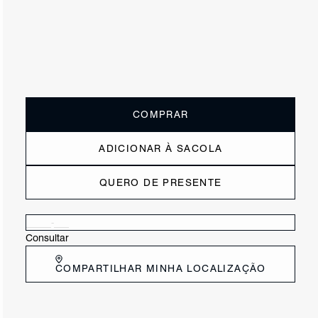
ou
5x de R$100,00
sem juros
Receba até
R$ 50,00
de cashback
Cor:
Preto
Tamanho:
Guia de tamanho
33
34
35
36
37
38
39
40
COMPRAR
ADICIONAR À SACOLA
QUERO DE PRESENTE
Verificar disponibilidade nas lojas próximas a você
Consultar
COMPARTILHAR MINHA LOCALIZAÇÃO
DESCRIÇÃO