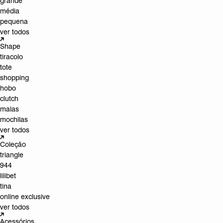
grande
média
pequena
ver todos
Shape
tiracolo
tote
shopping
hobo
clutch
malas
mochilas
ver todos
Coleção
triangle
944
lilibet
tina
online exclusive
ver todos
Acessórios