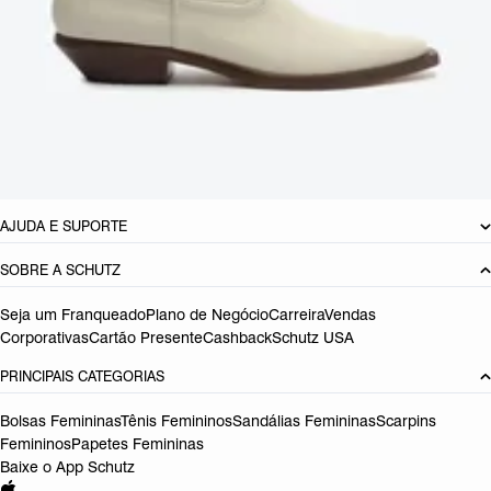
CARACTERÍSTICAS
Material: Couro
Cor: Vermelho
Tamanho do salto:
3 cm
Referência:
S2076900120003
DEVOLUÇÃO DO PRODUTO
AJUDA E SUPORTE
SOBRE A SCHUTZ
Seja um Franqueado
Plano de Negócio
Carreira
Vendas
Corporativas
Cartão Presente
Cashback
Schutz USA
PRINCIPAIS CATEGORIAS
Bolsas Femininas
Tênis Femininos
Sandálias Femininas
Scarpins
Femininos
Papetes Femininas
Baixe o App Schutz