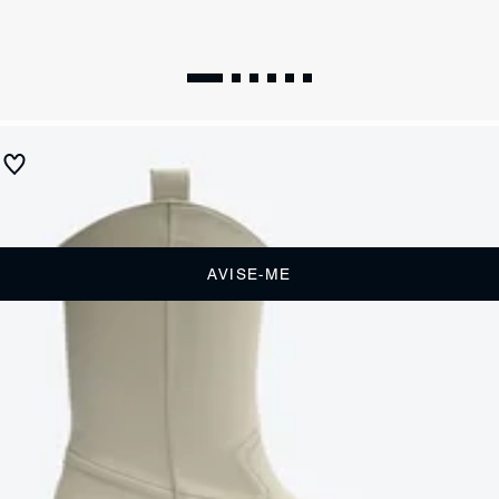
Bota Western Couro Vermelho
Produto indisponível
Receba até
R$ 55,00
de cashback
Cor:
Vermelho
AVISE-ME
DESCRIÇÃO
Com esta bota de couro vermelha estilo western, você terá um look
cheio de personalidade. De cano médio, ela é o item must-have para
quem procura um look rústico e cool com um toque de sofisticação.
Experimente usá-la com uma saia mídi de estampa floral e camisa
jeans para um visual boho chic, ou com uma calça skinny e jaqueta de
couro para um look moderno e descolado.