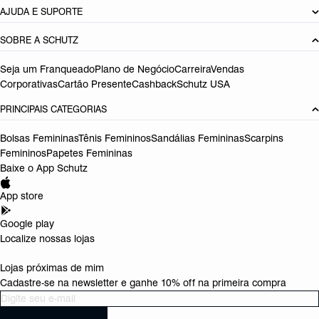
AJUDA E SUPORTE
SOBRE A SCHUTZ
Seja um Franqueado
Plano de Negócio
Carreira
Vendas
Corporativas
Cartão Presente
Cashback
Schutz USA
PRINCIPAIS CATEGORIAS
Bolsas Femininas
Tênis Femininos
Sandálias Femininas
Scarpins
Femininos
Papetes Femininas
Baixe o App Schutz
App store
Google play
Localize nossas lojas
Lojas próximas de mim
Cadastre-se na newsletter e ganhe 10% off na primeira compra