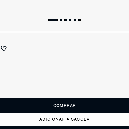
WINTER 26
Chinelo Bico Redondo Jelly Marrom
R$ 99,90
ou
1x de R$99,90
sem juros
Receba até
R$ 9,99
de cashback
Cor:
Marrom
Tamanho:
Guia de tamanho
33/4
35/6
37/8
39/0
COMPRAR
ADICIONAR À SACOLA