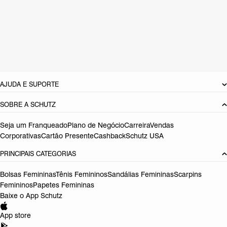
CARACTERÍSTICAS
Material: Sintetico
Cor: Marrom
Referência:
S2229600080005
DEVOLUÇÃO DO PRODUTO
AJUDA E SUPORTE
SOBRE A SCHUTZ
Seja um Franqueado
Plano de Negócio
Carreira
Vendas
Corporativas
Cartão Presente
Cashback
Schutz USA
PRINCIPAIS CATEGORIAS
Bolsas Femininas
Tênis Femininos
Sandálias Femininas
Scarpins
Femininos
Papetes Femininas
Baixe o App Schutz
App store