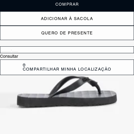
COMPRAR
ADICIONAR À SACOLA
QUERO DE PRESENTE
Verificar disponibilidade nas lojas próximas a você
Consultar
COMPARTILHAR MINHA LOCALIZAÇÃO
DESCRIÇÃO
Praticidade, conforto e logomania fashion. O chinelo Jelly Marrom é a
escolha perfeita para quem busca descomplicar os momentos de
lazer com muito estilo e uma dose extra de atitude. Unindo a leveza
indispensável do calçado de dedo a uma estética urbana e pop, este
modelo é o acessório ideal para manter seus looks descontraídos,
cheios de personalidade.