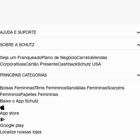
Cor: Dourado
Referência:
S2257400090003
DEVOLUÇÃO DO PRODUTO
AJUDA E SUPORTE
SOBRE A SCHUTZ
Seja um Franqueado
Plano de Negócio
Carreira
Vendas
Corporativas
Cartão Presente
Cashback
Schutz USA
PRINCIPAIS CATEGORIAS
Bolsas Femininas
Tênis Femininos
Sandálias Femininas
Scarpins
Femininos
Papetes Femininas
Baixe o App Schutz
App store
Google play
Localize nossas lojas