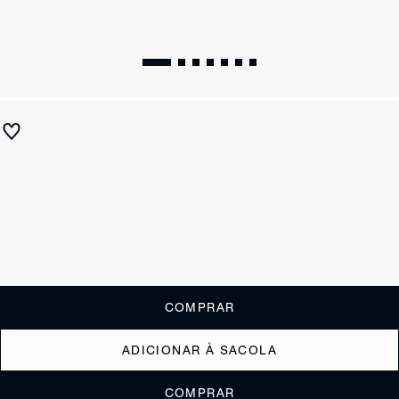
Chinelo Jelly Glitter Dourado
R$ 149
R$ 75
ou
1x de R$75,00
sem juros
Receba até
R$ 7,50
de cashback
Cor:
Dourado
Tamanho:
Guia de tamanho
33/4
35/6
37/8
39/0
COMPRAR
ADICIONAR À SACOLA
COMPRAR