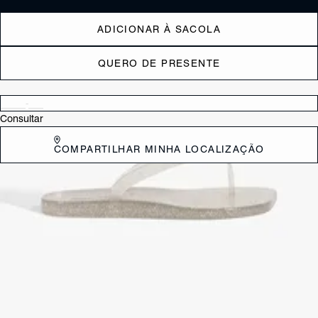
ADICIONAR À SACOLA
QUERO DE PRESENTE
Verificar disponibilidade nas lojas próximas a você
Consultar
COMPARTILHAR MINHA LOCALIZAÇÃO
DESCRIÇÃO
O Chinelo Jelly Glitter Dourado é a peça perfeita para adicionar um
toque de leveza aos seus dias de sol! Ele une a nostalgia do jelly com
a tendência do glitter, sendo o companheiro ideal para a praia, piscina
ou aquele passeio casual de verão.
CARACTERÍSTICAS
Material: Sintetico