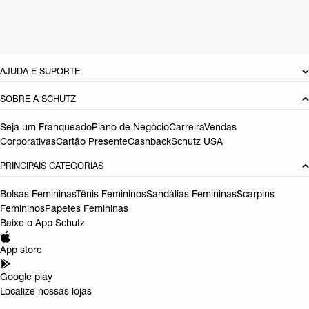
Cor: Verde
Referência:
S2257400010002
DEVOLUÇÃO DO PRODUTO
AJUDA E SUPORTE
SOBRE A SCHUTZ
Seja um Franqueado
Plano de Negócio
Carreira
Vendas
Corporativas
Cartão Presente
Cashback
Schutz USA
PRINCIPAIS CATEGORIAS
Bolsas Femininas
Tênis Femininos
Sandálias Femininas
Scarpins
Femininos
Papetes Femininas
Baixe o App Schutz
App store
Google play
Localize nossas lojas