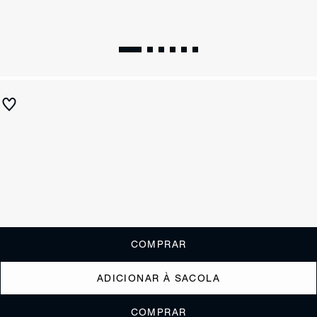
Chinelo Jelly Verde
R$ 118
R$ 55
ou
1x de R$55,00
sem juros
Receba até
R$ 5,50
de cashback
Cor:
Verde
Tamanho:
Guia de tamanho
33/4
35/6
37/8
39/0
COMPRAR
ADICIONAR À SACOLA
COMPRAR