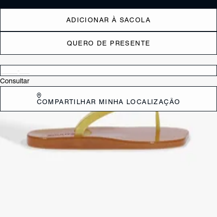
ADICIONAR À SACOLA
QUERO DE PRESENTE
Verificar disponibilidade nas lojas próximas a você
Consultar
COMPARTILHAR MINHA LOCALIZAÇÃO
DESCRIÇÃO
O Chinelo Jelly Glitter Verde é a peça perfeita para adicionar um toque
de leveza aos seus dias de sol! Ele une a nostalgia do jelly com a
tendência do glitter, sendo o companheiro ideal para a praia, piscina
ou aquele passeio casual de verão.
CARACTERÍSTICAS
Material: Sintetico