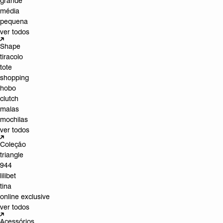
grande
média
pequena
ver todos
Shape
tiracolo
tote
shopping
hobo
clutch
malas
mochilas
ver todos
Coleção
triangle
944
lilibet
tina
online exclusive
ver todos
Acessórios