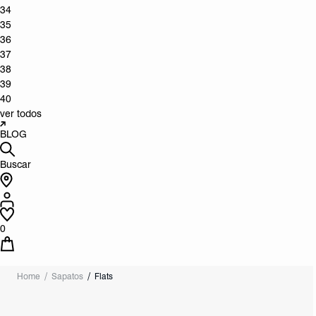
34
35
36
37
38
39
40
ver todos
BLOG
Buscar
0
Home
Sapatos
Flats