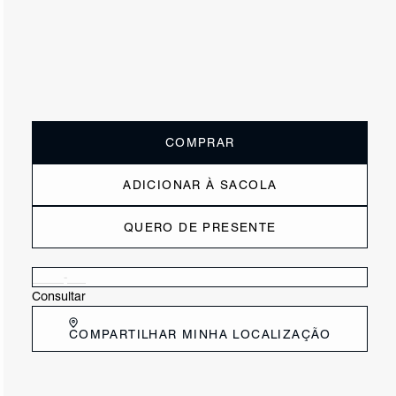
ou
2x de R$137,50
sem juros
Receba até
R$ 27,50
de cashback
Cor:
Prata
Tamanho:
Guia de tamanho
33
34
35
36
37
38
39
40
COMPRAR
ADICIONAR À SACOLA
QUERO DE PRESENTE
Verificar disponibilidade nas lojas próximas a você
Consultar
COMPARTILHAR MINHA LOCALIZAÇÃO
DESCRIÇÃO