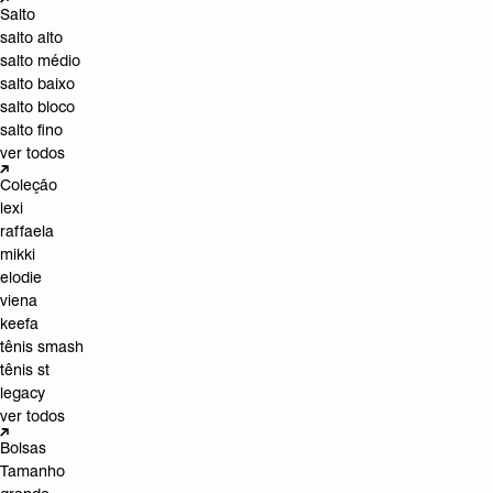
Salto
salto alto
salto médio
salto baixo
salto bloco
salto fino
ver todos
Coleção
lexi
raffaela
mikki
elodie
viena
keefa
tênis smash
tênis st
legacy
ver todos
Bolsas
Tamanho