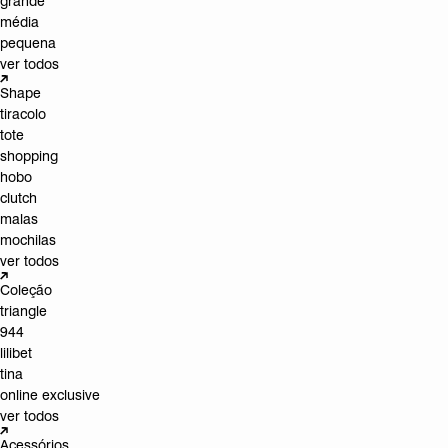
grande
média
pequena
ver todos
Shape
tiracolo
tote
shopping
hobo
clutch
malas
mochilas
ver todos
Coleção
triangle
944
lilibet
tina
online exclusive
ver todos
Acessórios