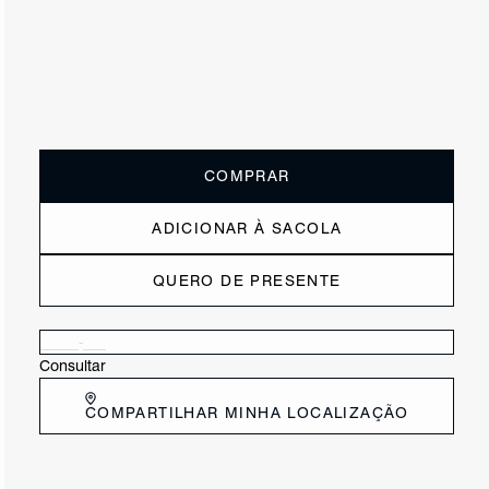
ou
1x de R$99,90
sem juros
Receba até
R$ 9,99
de cashback
Cor:
Preto
Tamanho:
Guia de tamanho
33/4
35/6
37/8
39/0
COMPRAR
ADICIONAR À SACOLA
QUERO DE PRESENTE
Verificar disponibilidade nas lojas próximas a você
Consultar
COMPARTILHAR MINHA LOCALIZAÇÃO
DESCRIÇÃO