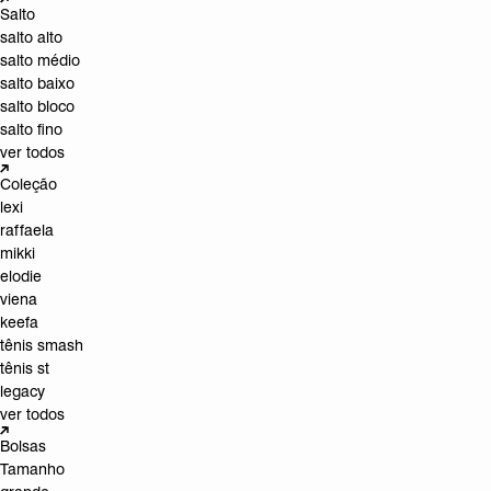
Salto
salto alto
salto médio
salto baixo
salto bloco
salto fino
ver todos
Coleção
lexi
raffaela
mikki
elodie
viena
keefa
tênis smash
tênis st
legacy
ver todos
Bolsas
Tamanho