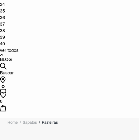
34
35
36
37
38
39
40
ver todos
BLOG
Buscar
0
Home
Sapatos
Rasteiras