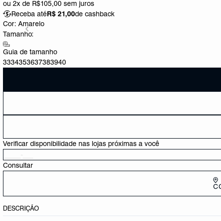
ou
2x de R$105,00
sem juros
Receba até
R$ 21,00
de cashback
Cor:
Amarelo
Tamanho:
Guia de tamanho
33
34
35
36
37
38
39
40
Verificar disponibilidade nas lojas próximas a você
Consultar
C
DESCRIÇÃO