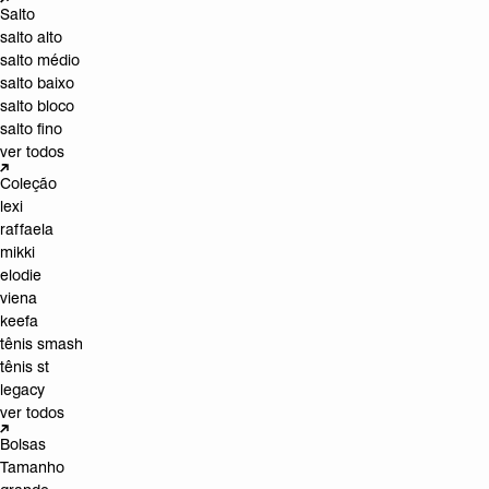
Salto
salto alto
salto médio
salto baixo
salto bloco
salto fino
ver todos
Coleção
lexi
raffaela
mikki
elodie
viena
keefa
tênis smash
tênis st
legacy
ver todos
Bolsas
Tamanho