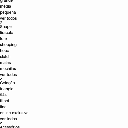
grande
média
pequena
ver todos
Shape
tiracolo
tote
shopping
hobo
clutch
malas
mochilas
ver todos
Coleção
triangle
944
lilibet
tina
online exclusive
ver todos
Acessórios