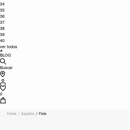
34
35
36
37
38
39
40
ver todos
BLOG
Buscar
0
Home
Sapatos
Flats