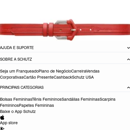
CARACTERÍSTICAS
Material: Couro
Referência:
S4601600130004
DEVOLUÇÃO DO PRODUTO
AJUDA E SUPORTE
SOBRE A SCHUTZ
Seja um Franqueado
Plano de Negócio
Carreira
Vendas
Corporativas
Cartão Presente
Cashback
Schutz USA
PRINCIPAIS CATEGORIAS
Bolsas Femininas
Tênis Femininos
Sandálias Femininas
Scarpins
Femininos
Papetes Femininas
Baixe o App Schutz
App store