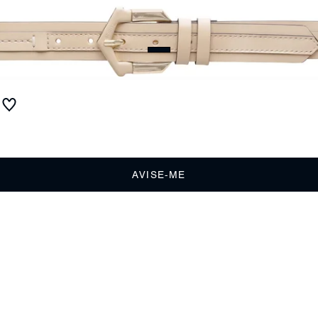
Cinto Duplo Tanino Couro Bege
Produto indisponível
Receba até
R$ 13,00
de cashback
Cor:
AVISE-ME
DESCRIÇÃO
Este cinto é daqueles acessórios que impressionam não só pela
beleza, mas pela versatilidade e atenção aos detalhes. Com uma
fivela que mistura couro e metal, ele pode ser usado por ambos os
lados - perfeito para levar na mala de viagem e aproveitar suas
diferentes propostas. Invista neste tom clarinho, apelidado por nós de
tanino, vai arrasar!