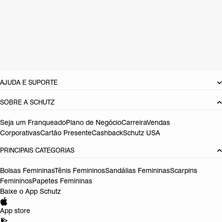
CARACTERÍSTICAS
Cor: Marrom
Tamanho do salto:
0.7 cm
Referência:
S2057900290010
DEVOLUÇÃO DO PRODUTO
AJUDA E SUPORTE
SOBRE A SCHUTZ
Seja um Franqueado
Plano de Negócio
Carreira
Vendas
Corporativas
Cartão Presente
Cashback
Schutz USA
PRINCIPAIS CATEGORIAS
Bolsas Femininas
Tênis Femininos
Sandálias Femininas
Scarpins
Femininos
Papetes Femininas
Baixe o App Schutz
App store