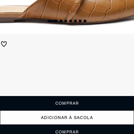
Flat Mule Croco Brown
R$ 450
R$ 225
ou
2x de R$112,50
sem juros
Receba até
R$ 22,50
de cashback
Cor:
Marrom
Tamanho:
Guia de tamanho
33
34
35
36
37
38
39
40
COMPRAR
ADICIONAR À SACOLA
COMPRAR