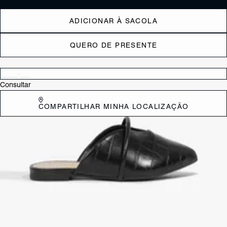
ADICIONAR À SACOLA
QUERO DE PRESENTE
Verificar disponibilidade nas lojas próximas a você
Consultar
COMPARTILHAR MINHA LOCALIZAÇÃO
DESCRIÇÃO
É viciante: depois de colocar uma flat mule nos pés você
simplesmente vai querer usá-la com tudo! É que além da praticidade e
conforto próprios do modelo ela também tem o poder de deixar o
visual instantaneamente mais cool! A versão com acabamento croco e
abertura central é ideal para deixar o office look mais moderno ou
ainda dar um toque de sofisticação extra à combinação casual com
jeans. Must have!