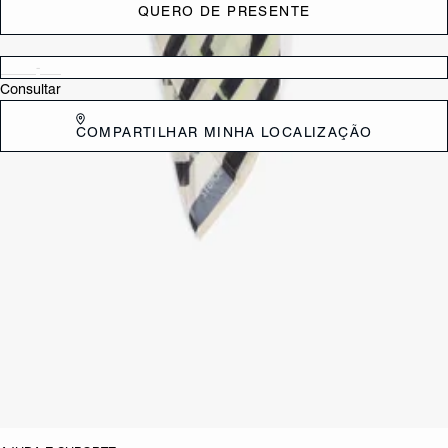
QUERO DE PRESENTE
Verificar disponibilidade nas lojas próximas a você
Consultar
COMPARTILHAR MINHA LOCALIZAÇÃO
DESCRIÇÃO
Nosso lenço feminino é aquele acessório que faz toda diferença! Com
estampa personalizada e super trendy, pode ser usado como lenço de
cabelo, lenço de pescoço ou mesmo como um toque extra de estilo na
bolsa ou cintura da calça. Uma aposta fashionista e versátil para
elevar seu estilo!
CARACTERÍSTICAS
Referência:
S4605300010001
DEVOLUÇÃO DO PRODUTO