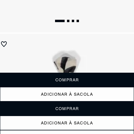
Lenço Estampa Vermelho
R$ 230
ou
2x de R$115,00
sem juros
Receba até
R$ 23,00
de cashback
Cor:
COMPRAR
ADICIONAR À SACOLA
COMPRAR
ADICIONAR À SACOLA