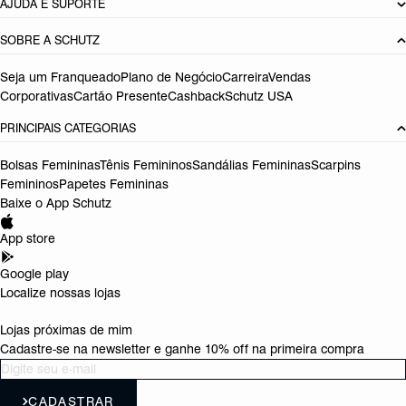
AJUDA E SUPORTE
SOBRE A SCHUTZ
Seja um Franqueado
Plano de Negócio
Carreira
Vendas
Corporativas
Cartão Presente
Cashback
Schutz USA
PRINCIPAIS CATEGORIAS
Bolsas Femininas
Tênis Femininos
Sandálias Femininas
Scarpins
Femininos
Papetes Femininas
Baixe o App Schutz
App store
Google play
Localize nossas lojas
Lojas próximas de mim
Cadastre-se na newsletter e ganhe 10% off na primeira compra
CADASTRAR