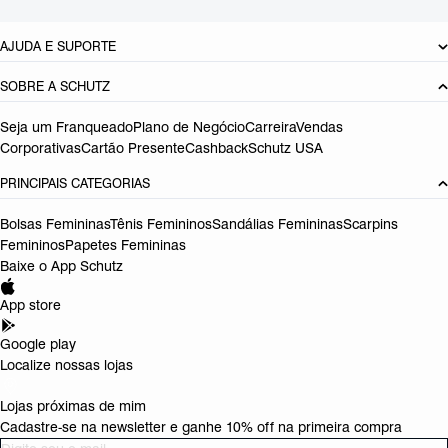
DEVOLUÇÃO DO PRODUTO
AJUDA E SUPORTE
SOBRE A SCHUTZ
Seja um Franqueado
Plano de Negócio
Carreira
Vendas
Corporativas
Cartão Presente
Cashback
Schutz USA
PRINCIPAIS CATEGORIAS
Bolsas Femininas
Tênis Femininos
Sandálias Femininas
Scarpins
Femininos
Papetes Femininas
Baixe o App Schutz
App store
Google play
Localize nossas lojas
Lojas próximas de mim
Cadastre-se na newsletter e ganhe 10% off na primeira compra