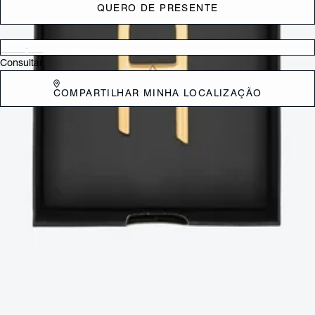
QUERO DE PRESENTE
Verificar disponibilidade nas lojas próximas a você
Consultar
COMPARTILHAR MINHA LOCALIZAÇÃO
DESCRIÇÃO
Make it your own! Para você que sabe que o luxo está nos detalhes,
nossa ação “A to Z” permite a personalização do fecho de suas it
bags favoritas. Cada letra tem um moderno acabamento em ouro
escovado, e chegará na sua casa em uma embalagem especial que
traduz a elegância & atitude das SCHUTZ lovers! Irresistível!
CARACTERÍSTICAS
Material: Outros
Cor: Dourado
Referência:
S4601100540001