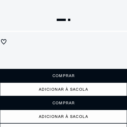
Letra A - Special A to Z
R$ 150
R$ 90
ou
1x de R$90,00
sem juros
Receba até
R$ 9,00
de cashback
Cor:
Dourado
COMPRAR
ADICIONAR À SACOLA
COMPRAR
ADICIONAR À SACOLA