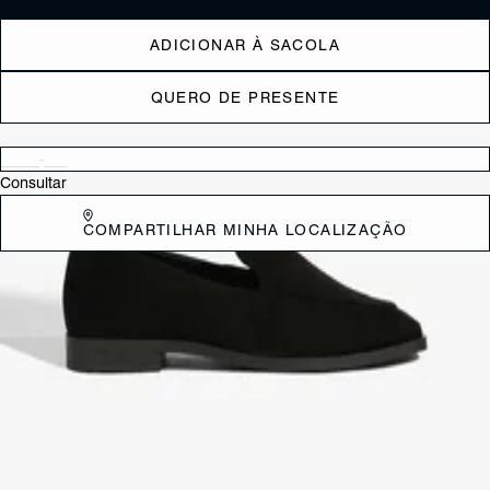
ADICIONAR À SACOLA
QUERO DE PRESENTE
Verificar disponibilidade nas lojas próximas a você
Consultar
COMPARTILHAR MINHA LOCALIZAÇÃO
DESCRIÇÃO
Esse loafer envernizado é pura elegância em forma de conforto. O
bico levemente quadrado dá um toque clean e moderno, enquanto a
pala com recorte baixo traz aquele detalhe sutil, mas cheio de estilo.
O solado flat completa o visual com praticidade, perfeito para quem
adora um look sofisticado, mas sem esforço.
CARACTERÍSTICAS