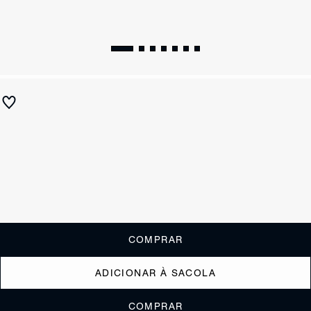
Mocassim Loafer New Preto
R$ 490
R$ 245
ou
2x de R$122,50
sem juros
Receba até
R$ 24,50
de cashback
Cor:
Preto
Tamanho:
Guia de tamanho
33
34
35
36
37
38
39
40
COMPRAR
ADICIONAR À SACOLA
COMPRAR