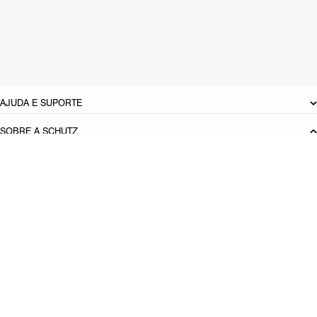
Material: Sintetico
Cor: Preto
Tamanho do salto:
1.1 cm
Referência:
S2236800020004
DEVOLUÇÃO DO PRODUTO
AJUDA E SUPORTE
SOBRE A SCHUTZ
Seja um Franqueado
Plano de Negócio
Carreira
Vendas
Corporativas
Cartão Presente
Cashback
Schutz USA
Produto adicionado!
PRINCIPAIS CATEGORIAS
Bolsas Femininas
Tênis Femininos
Sandálias Femininas
Scarpins
Femininos
Papetes Femininas
Baixe o App Schutz
App store
Google play