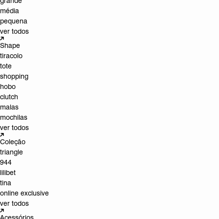
grande
média
pequena
ver todos
Shape
tiracolo
tote
shopping
hobo
clutch
malas
mochilas
ver todos
Coleção
triangle
944
lilibet
tina
online exclusive
ver todos
Acessórios