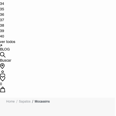
34
35
36
37
38
39
40
ver todos
BLOG
Buscar
0
Home
Sapatos
Mocassins