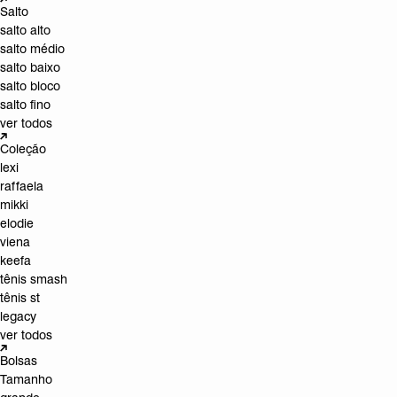
Salto
salto alto
salto médio
salto baixo
salto bloco
salto fino
ver todos
Coleção
lexi
raffaela
mikki
elodie
viena
keefa
tênis smash
tênis st
legacy
ver todos
Bolsas
Tamanho