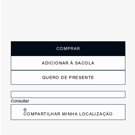
ou
2x de R$122,50
sem juros
Receba até
R$ 24,50
de cashback
Cor:
Preto
Tamanho:
Guia de tamanho
33
34
35
36
37
38
39
40
COMPRAR
ADICIONAR À SACOLA
QUERO DE PRESENTE
Verificar disponibilidade nas lojas próximas a você
Consultar
COMPARTILHAR MINHA LOCALIZAÇÃO
DESCRIÇÃO