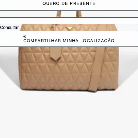
QUERO DE PRESENTE
Verificar disponibilidade nas lojas próximas a você
Consultar
COMPARTILHAR MINHA LOCALIZAÇÃO
DESCRIÇÃO
Esta mala de mão grande, toda em couro, é uma fusão de elegância e
modernidade. Os detalhes de costura matelassê bombada adicionam
textura e sofisticação ao design. Com o fechamento em zíper e o
enfeite de triângulo na frente, ela é um statement fashion. A alça de
mão fixa, combinada à tiracolo removível e personalizável, oferece
versatilidade e estilo adaptável a qualquer ocasião.
CARACTERÍSTICAS
Material: Couro
Cor: Vermelho
Dimensões:
47 x 26 x 31 cm (comprimento x largura x altura)