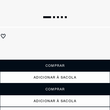
Mala de Mão 944 Couro Vermelha
R$ 1.850
ou
6x de R$308,33
sem juros
Receba até
R$ 185,00
de cashback
Cor:
Vermelho
COMPRAR
ADICIONAR À SACOLA
COMPRAR
ADICIONAR À SACOLA