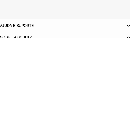
Referência:
S5001824040005
DEVOLUÇÃO DO PRODUTO
AJUDA E SUPORTE
SOBRE A SCHUTZ
Seja um Franqueado
Plano de Negócio
Carreira
Vendas
Corporativas
Cartão Presente
Cashback
Schutz USA
Produto adicionado!
PRINCIPAIS CATEGORIAS
Bolsas Femininas
Tênis Femininos
Sandálias Femininas
Scarpins
Femininos
Papetes Femininas
Baixe o App Schutz
App store
Google play
Localize nossas lojas