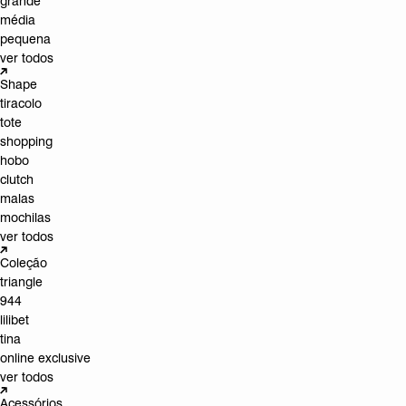
grande
média
pequena
ver todos
Shape
tiracolo
tote
shopping
hobo
clutch
malas
mochilas
ver todos
Coleção
triangle
944
lilibet
tina
online exclusive
ver todos
Acessórios