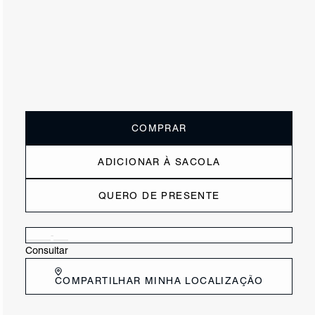
R$ 850
R$ 425
ou
4x de R$106,25
sem juros
Receba até
R$ 42,50
de cashback
Cor:
Preto
Tamanho:
Guia de tamanho
33
34
35
36
37
38
39
40
COMPRAR
ADICIONAR À SACOLA
QUERO DE PRESENTE
Verificar disponibilidade nas lojas próximas a você
Consultar
COMPARTILHAR MINHA LOCALIZAÇÃO
DESCRIÇÃO