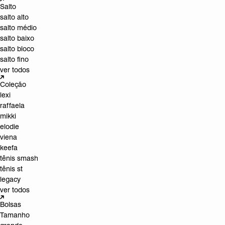
Salto
salto alto
salto médio
salto baixo
salto bloco
salto fino
ver todos
Coleção
lexi
raffaela
mikki
elodie
viena
keefa
tênis smash
tênis st
legacy
ver todos
Bolsas
Tamanho