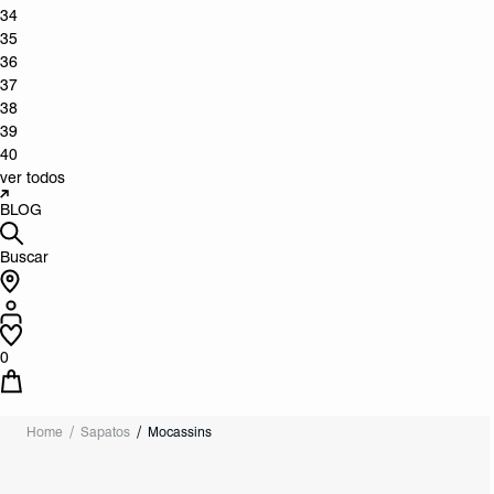
34
35
36
37
38
39
40
ver todos
BLOG
Buscar
0
Home
Sapatos
Mocassins