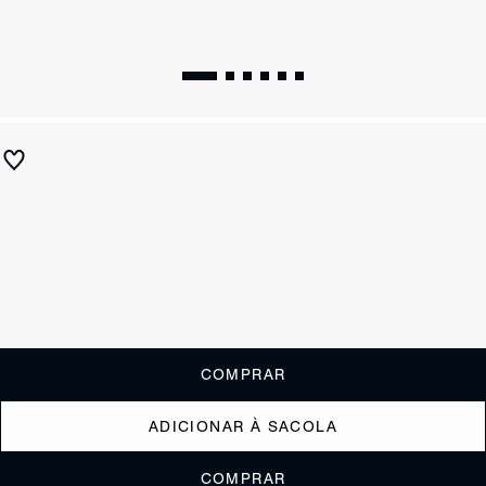
Mocassim Nó Metalizado Couro Prata
R$ 590
R$ 235
ou
2x de R$117,50
sem juros
Receba até
R$ 23,50
de cashback
Cor:
Prata
Tamanho:
Guia de tamanho
33
34
35
36
37
38
39
40
COMPRAR
ADICIONAR À SACOLA
COMPRAR