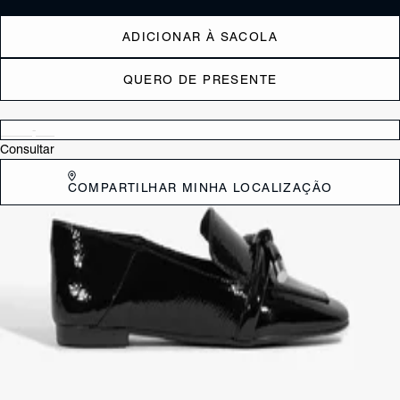
ADICIONAR À SACOLA
QUERO DE PRESENTE
Verificar disponibilidade nas lojas próximas a você
Consultar
COMPARTILHAR MINHA LOCALIZAÇÃO
DESCRIÇÃO
Versáteis, loafers trazem praticidade e imprimem um mood cool
imediato Ã produção - essa versão traz ainda o glamouroso
acabamento metalizado e o charme extra da delicada amarração com
as tirinhas em couro, ideal para deixar os looks do dia a dia muito
mais interessantes! Invista em produções combinando peças retas
e/ou oversized, surpreenda ao usar com um short jeans ou vestido
românticoâ€¦ seja qual for sua opção, o resultado é sempre um visual
cheio de personalidade (e conforto)!