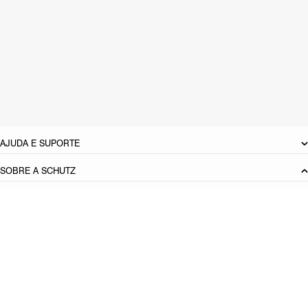
CARACTERÍSTICAS
Material: Couro
Cor: Prata
Tamanho do salto:
1 cm
Referência:
S2071001440001
DEVOLUÇÃO DO PRODUTO
AJUDA E SUPORTE
SOBRE A SCHUTZ
Seja um Franqueado
Plano de Negócio
Carreira
Vendas
Corporativas
Cartão Presente
Cashback
Schutz USA
PRINCIPAIS CATEGORIAS
Produto adicionado!
Bolsas Femininas
Tênis Femininos
Sandálias Femininas
Scarpins
Femininos
Papetes Femininas
Baixe o App Schutz