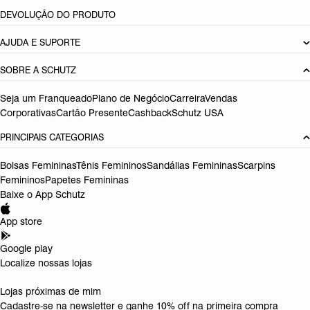
DEVOLUÇÃO DO PRODUTO
AJUDA E SUPORTE
SOBRE A SCHUTZ
Seja um Franqueado
Plano de Negócio
Carreira
Vendas
Corporativas
Cartão Presente
Cashback
Schutz USA
PRINCIPAIS CATEGORIAS
Bolsas Femininas
Tênis Femininos
Sandálias Femininas
Scarpins
Femininos
Papetes Femininas
Baixe o App Schutz
App store
Google play
Localize nossas lojas
Lojas próximas de mim
Cadastre-se na newsletter e ganhe 10% off na primeira compra