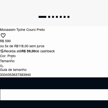
Mocassim Tyche Couro Preto
R$ 590
ou
5x de R$118,00
sem juros
Receba até
R$ 59,00
de cashback
Cor:
Preto
Tamanho:
Guia de tamanho
33
34
35
36
37
38
39
40