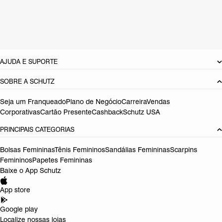
Cor: Nude
Tamanho do salto:
2 cm
Referência:
S2231900060004
DEVOLUÇÃO DO PRODUTO
AJUDA E SUPORTE
SOBRE A SCHUTZ
Seja um Franqueado
Plano de Negócio
Carreira
Vendas
Corporativas
Cartão Presente
Cashback
Schutz USA
PRINCIPAIS CATEGORIAS
Bolsas Femininas
Tênis Femininos
Sandálias Femininas
Scarpins
Femininos
Papetes Femininas
Baixe o App Schutz
App store
Google play
Localize nossas lojas