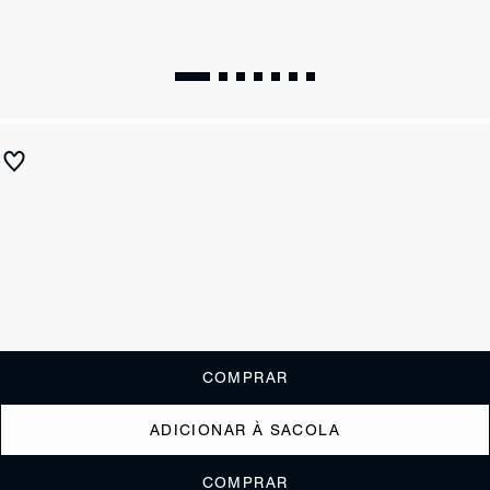
Mocassim Verniz Glossy Couro Bege
R$ 590
R$ 235
ou
2x de R$117,50
sem juros
Receba até
R$ 23,50
de cashback
Cor:
Nude
Tamanho:
Guia de tamanho
33
34
35
36
37
38
39
40
COMPRAR
ADICIONAR À SACOLA
COMPRAR