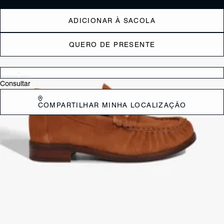
ADICIONAR À SACOLA
QUERO DE PRESENTE
Verificar disponibilidade nas lojas próximas a você
Consultar
COMPARTILHAR MINHA LOCALIZAÇÃO
DESCRIÇÃO
O mocassim clássico, com um toque de estilo. Feito em couro, com
bico redondo e costura aparente na pala, esse modelo traz a
sofisticação sem esforço. O solado baixo completa o look, garantindo
conforto o dia todo, sem abrir mão do charme.
CARACTERÍSTICAS
Material: Camurça