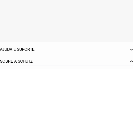
Material: Sintetico
Cor: Branco
Tamanho do salto:
4.9 cm
Referência:
S2222000010005
DEVOLUÇÃO DO PRODUTO
AJUDA E SUPORTE
SOBRE A SCHUTZ
Seja um Franqueado
Plano de Negócio
Carreira
Vendas
Corporativas
Cartão Presente
Cashback
Schutz USA
PRINCIPAIS CATEGORIAS
Produto adicionado!
Bolsas Femininas
Tênis Femininos
Sandálias Femininas
Scarpins
Femininos
Papetes Femininas
Baixe o App Schutz
App store