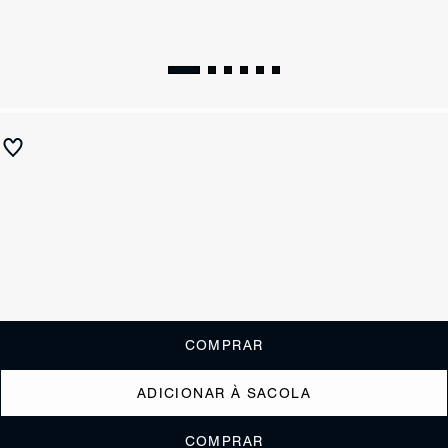
Mule Ully Salto Médio Branco
R$ 750
R$ 300
ou
3x de R$100,00
sem juros
Receba até
R$ 30,00
de cashback
Cor:
Branco
Tamanho:
Guia de tamanho
33
34
35
36
37
38
39
40
COMPRAR
ADICIONAR À SACOLA
COMPRAR