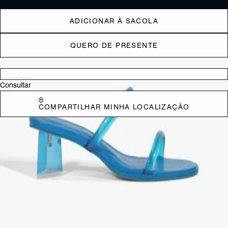
ADICIONAR À SACOLA
QUERO DE PRESENTE
Verificar disponibilidade nas lojas próximas a você
Consultar
COMPARTILHAR MINHA LOCALIZAÇÃO
DESCRIÇÃO
Esse tamanco Ã© a escolha certa para quem ama um toque fashion e
descontraÃ­do! Com tiras transparentes, ele traz um visual leve e
moderno. A palmilha em couro na cor do cabedal garante um toque
de sofisticaÃ§Ã£o, enquanto o bico redondo oferece conforto. O salto
bloco mÃ©dio em formato triangular, com acabamento em acrÃ­lico
transparente, dÃ¡ aquele detalhe estiloso que faz toda a diferenÃ§a.
CARACTERÍSTICAS