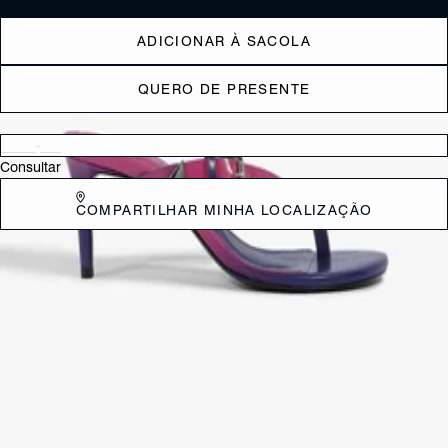
ADICIONAR À SACOLA
QUERO DE PRESENTE
Verificar disponibilidade nas lojas próximas a você
Consultar
COMPARTILHAR MINHA LOCALIZAÇÃO
DESCRIÇÃO
O design charmoso e irresistível é perfeito para mulheres que
desejam se destacar em qualquer ambiente.
CARACTERÍSTICAS
Material: Couro
Cor: Colorido
Tamanho do salto:
7.5 cm