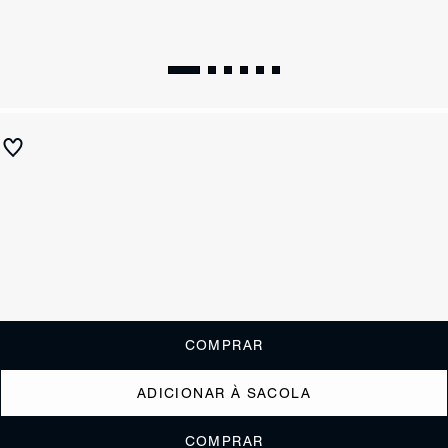
Mule Verniz Classic Couro Vermelho e Amarelo
R$ 690
R$ 275
ou
2x de R$137,50
sem juros
Receba até
R$ 27,50
de cashback
Cor:
Colorido
Tamanho:
Guia de tamanho
33
34
35
36
37
38
39
40
COMPRAR
ADICIONAR À SACOLA
COMPRAR