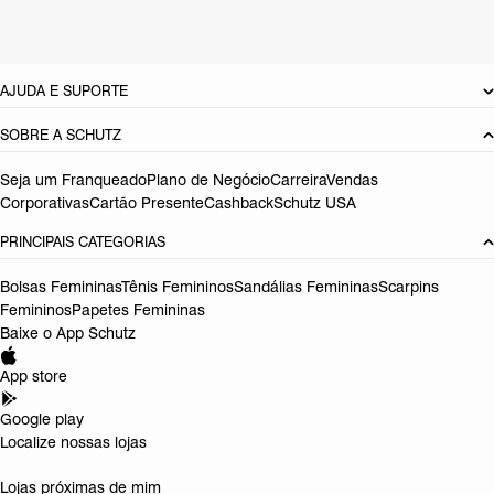
Referência:
S2092400290001
DEVOLUÇÃO DO PRODUTO
AJUDA E SUPORTE
SOBRE A SCHUTZ
Seja um Franqueado
Plano de Negócio
Carreira
Vendas
Corporativas
Cartão Presente
Cashback
Schutz USA
PRINCIPAIS CATEGORIAS
Bolsas Femininas
Tênis Femininos
Sandálias Femininas
Scarpins
Femininos
Papetes Femininas
Baixe o App Schutz
App store
Google play
Localize nossas lojas
Lojas próximas de mim