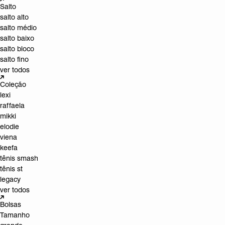
Salto
salto alto
salto médio
salto baixo
salto bloco
salto fino
ver todos
Coleção
lexi
raffaela
mikki
elodie
viena
keefa
tênis smash
tênis st
legacy
ver todos
Bolsas
Tamanho