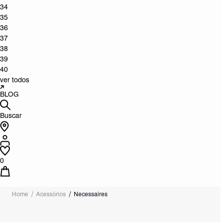
34
35
36
37
38
39
40
ver todos
BLOG
Buscar
0
Home
Acessórios
Necessaires