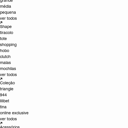
grande
média
pequena
ver todos
Shape
tiracolo
tote
shopping
hobo
clutch
malas
mochilas
ver todos
Coleção
triangle
944
lilibet
tina
online exclusive
ver todos
Acessórios