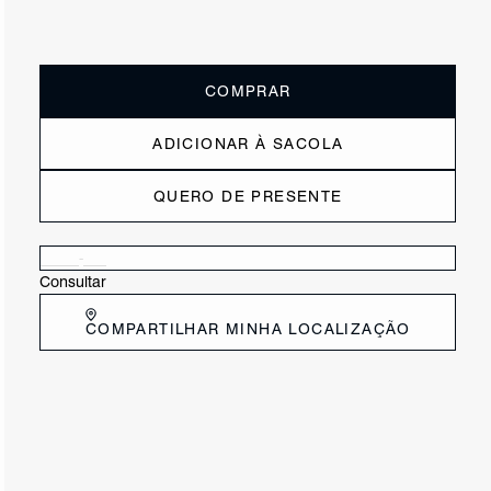
ou
2x de R$115,00
sem juros
Receba até
R$ 23,00
de cashback
Cor:
Colorido
COMPRAR
ADICIONAR À SACOLA
QUERO DE PRESENTE
Verificar disponibilidade nas lojas próximas a você
Consultar
COMPARTILHAR MINHA LOCALIZAÇÃO
DESCRIÇÃO
Essa nécessaire feminina é a definição de praticidade e
estilo. Feita em tecido, ela traz a charmosa estampa
listrada amarela, perfeita para a estação! Tem amplo