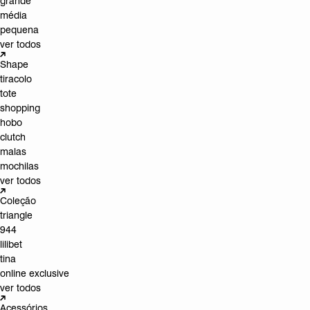
grande
média
pequena
ver todos
Shape
tiracolo
tote
shopping
hobo
clutch
malas
mochilas
ver todos
Coleção
triangle
944
lilibet
tina
online exclusive
ver todos
Acessórios