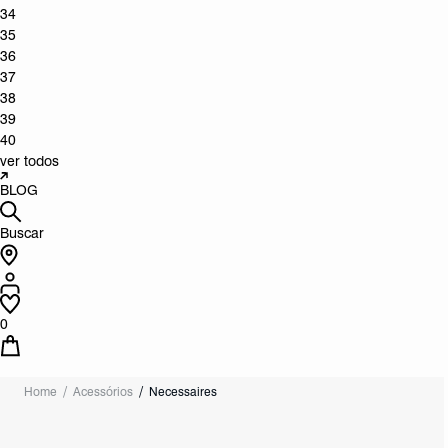
34
35
36
37
38
39
40
ver todos
BLOG
Buscar
0
Home
Acessórios
Necessaires