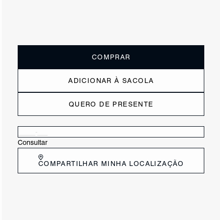
ou
4x de R$102,50
sem juros
Receba até
R$ 41,00
de cashback
Cor:
Nude
Resta 1 item
COMPRAR
ADICIONAR À SACOLA
QUERO DE PRESENTE
Verificar disponibilidade nas lojas próximas a você
Consultar
COMPARTILHAR MINHA LOCALIZAÇÃO
DESCRIÇÃO
Parte da nossa linha Travel, essa nécessaire feminina nude
conta com design elegante e prático com alça superior e