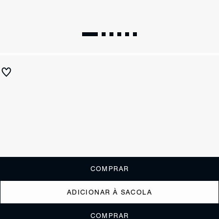
Oxford Dafne Couro Marrom
R$ 850
ou
6x de R$141,67
sem juros
Receba até
R$ 85,00
de cashback
Cor:
Marrom
Tamanho:
Guia de tamanho
33
34
35
36
37
38
39
40
COMPRAR
ADICIONAR À SACOLA
COMPRAR