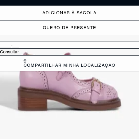
ADICIONAR À SACOLA
QUERO DE PRESENTE
Verificar disponibilidade nas lojas próximas a você
Consultar
COMPARTILHAR MINHA LOCALIZAÇÃO
DESCRIÇÃO
Um clássico repaginado! Esse oxford mary jane em couro une o
charme retrô aos recortes icônicos do modelo tradicional. O bico
redondo e a vira aparente reforçam o visual autêntico, enquanto a tira
no peito do pé adiciona um toque feminino e moderno. Finalizado com
salto bloco baixo, é aquele item curinga para looks cheios de
personalidade!
CARACTERÍSTICAS