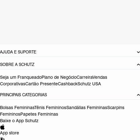
Material: Couro
Cor: Marrom
Tamanho do salto:
3.5 cm
Referência:
S2244100010009
DEVOLUÇÃO DO PRODUTO
AJUDA E SUPORTE
SOBRE A SCHUTZ
Seja um Franqueado
Plano de Negócio
Carreira
Vendas
Corporativas
Cartão Presente
Cashback
Schutz USA
PRINCIPAIS CATEGORIAS
Bolsas Femininas
Tênis Femininos
Sandálias Femininas
Scarpins
Femininos
Papetes Femininas
Baixe o App Schutz
App store