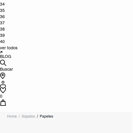
34
35
36
37
38
39
40
ver todos
BLOG
Buscar
0
Home
Sapatos
Papetes