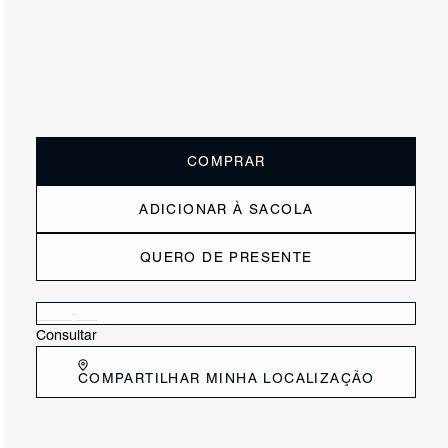
ou
3x de R$116,67
sem juros
Receba até
R$ 35,00
de cashback
Cor:
Tamanho:
Guia de tamanho
33
34
35
36
37
38
39
40
COMPRAR
ADICIONAR À SACOLA
QUERO DE PRESENTE
Verificar disponibilidade nas lojas próximas a você
Consultar
COMPARTILHAR MINHA LOCALIZAÇÃO
DESCRIÇÃO