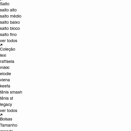
Salto
salto alto
salto médio
salto baixo
salto bloco
salto fino
ver todos
Coleção
lexi
raffaela
mikki
elodie
viena
keefa
tênis smash
tênis st
legacy
ver todos
Bolsas
Tamanho