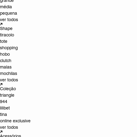
grande
média
pequena
ver todos
Shape
tiracolo
tote
shopping
hobo
clutch
malas
mochilas
ver todos
Coleção
triangle
944
lilibet
tina
online exclusive
ver todos
Acessórios