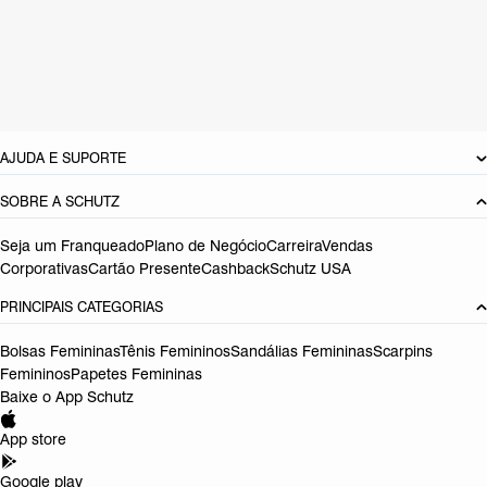
Material: Sintetico
Cor: Nude
Tamanho do salto:
3 cm
Referência:
S2156400010018
DEVOLUÇÃO DO PRODUTO
AJUDA E SUPORTE
SOBRE A SCHUTZ
Seja um Franqueado
Plano de Negócio
Carreira
Vendas
Corporativas
Cartão Presente
Cashback
Schutz USA
PRINCIPAIS CATEGORIAS
Bolsas Femininas
Tênis Femininos
Sandálias Femininas
Scarpins
Femininos
Papetes Femininas
Baixe o App Schutz
App store
Google play