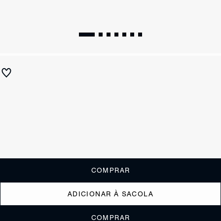
Papete Gabriela Sporty Off White
R$ 490
R$ 195
ou
1x de R$195,00
sem juros
Receba até
R$ 19,50
de cashback
Cor:
Nude
Tamanho:
Guia de tamanho
33
34
35
36
37
38
39
40
COMPRAR
ADICIONAR À SACOLA
COMPRAR