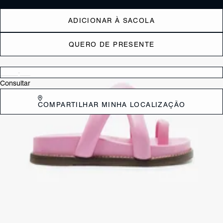
ADICIONAR À SACOLA
QUERO DE PRESENTE
Verificar disponibilidade nas lojas próximas a você
Consultar
COMPARTILHAR MINHA LOCALIZAÇÃO
DESCRIÇÃO
Essa sandália rasteira bege traz o confortável solado anatômico das
papetes em um modelo super prático, sem fechamento e fácil calce. O
acabamento monocromático e as tiras robustas garantem um visual
moderno e trendy perfeito para te acompanhar sempre!
CARACTERÍSTICAS