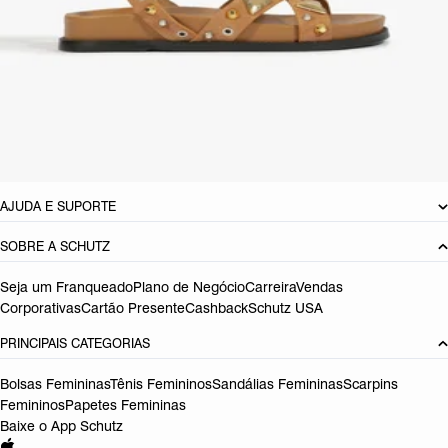
CARACTERÍSTICAS
Material: Camurça
Cor: Marrom
Tamanho do salto:
3 cm
Referência:
S2156404330002
DEVOLUÇÃO DO PRODUTO
AJUDA E SUPORTE
SOBRE A SCHUTZ
Seja um Franqueado
Plano de Negócio
Carreira
Vendas
Corporativas
Cartão Presente
Cashback
Schutz USA
PRINCIPAIS CATEGORIAS
Bolsas Femininas
Tênis Femininos
Sandálias Femininas
Scarpins
Femininos
Papetes Femininas
Baixe o App Schutz