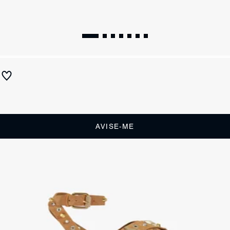
Papete Sara Sporty Camurça Marrom Claro
Produto indisponível
Receba até
R$ 31,50
de cashback
Cor:
Marrom
AVISE-ME
DESCRIÇÃO
Essa papete de Camurça com acabamento Boho é puro poder. As
tiras largas cruzadas na gáspea, adornadas com tachas metálicas,
são o detalhe que dá toda a atitude ao design. O fechamento em
fivela no tornozelo garantem o conforto, sem abrir mão da elegância.
Uma escolha ousada para quem adora um look marcante e cheio de
personalidade.