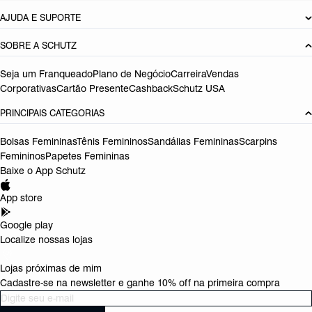
AJUDA E SUPORTE
SOBRE A SCHUTZ
Seja um Franqueado
Plano de Negócio
Carreira
Vendas
Corporativas
Cartão Presente
Cashback
Schutz USA
PRINCIPAIS CATEGORIAS
Bolsas Femininas
Tênis Femininos
Sandálias Femininas
Scarpins
Femininos
Papetes Femininas
Baixe o App Schutz
App store
Google play
Localize nossas lojas
Lojas próximas de mim
Cadastre-se na newsletter e ganhe 10% off na primeira compra