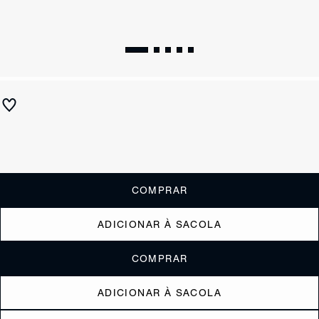
Porta Cartões Believe Couro Marrom
R$ 290
R$ 185
ou
1x de R$185,00
sem juros
Receba até
R$ 18,50
de cashback
Cor:
Marrom
COMPRAR
ADICIONAR À SACOLA
COMPRAR
ADICIONAR À SACOLA