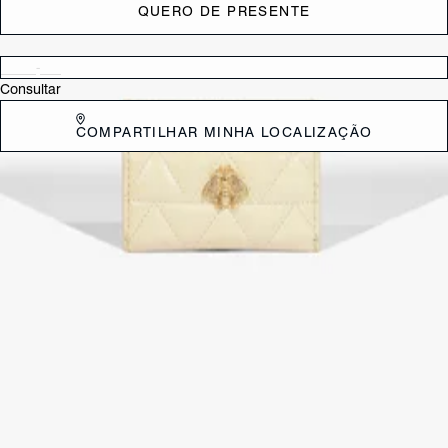
QUERO DE PRESENTE
Verificar disponibilidade nas lojas próximas a você
Consultar
COMPARTILHAR MINHA LOCALIZAÇÃO
DESCRIÇÃO
Mantenha seus cartões organizados com praticidade e estilo. Este
porta-cartões compacto é perfeito para quem busca funcionalidade
sem abrir mão da elegância. Ideal para ser levado em qualquer bolsa
ou bolso, garantindo que o essencial esteja sempre à mão.
CARACTERÍSTICAS
Material: Couro
Cor: Marrom
Referência:
S4605802380021
DEVOLUÇÃO DO PRODUTO