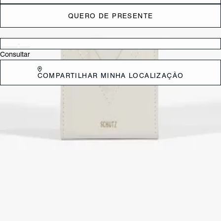
QUERO DE PRESENTE
Verificar disponibilidade nas lojas próximas a você
Consultar
COMPARTILHAR MINHA LOCALIZAÇÃO
DESCRIÇÃO
Com fechamento com botão de pressão e práticos compartimentos
para levar cartões, dinheiro e documentos, esta carteira feminina
branca se destaca por seu design compacto e sofisticado, ideal para
te acompanhar onde for! Perfeita para quem sabe que elegância e
estilo também estão nos detalhes. Aposte!
CARACTERÍSTICAS
Material: Couro
Cor: Branco
Referência:
S4605801110059