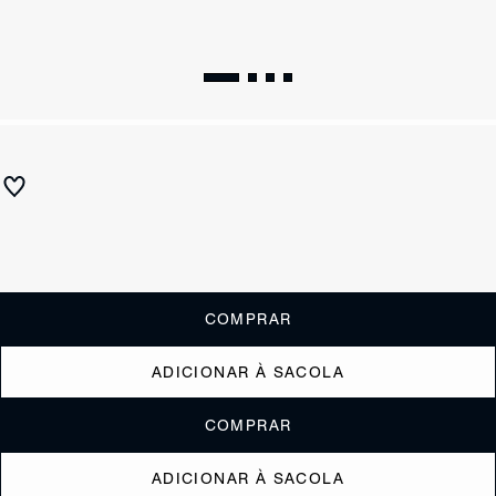
WINTER 26
Porta Cartões Ellie Couro Branco
R$ 160
ou
1x de R$160,00
sem juros
Receba até
R$ 16,00
de cashback
Cor:
Branco
COMPRAR
ADICIONAR À SACOLA
COMPRAR
ADICIONAR À SACOLA