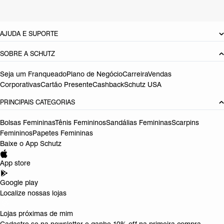
DEVOLUÇÃO DO PRODUTO
AJUDA E SUPORTE
SOBRE A SCHUTZ
Seja um Franqueado
Plano de Negócio
Carreira
Vendas
Corporativas
Cartão Presente
Cashback
Schutz USA
PRINCIPAIS CATEGORIAS
Bolsas Femininas
Tênis Femininos
Sandálias Femininas
Scarpins
Femininos
Papetes Femininas
Baixe o App Schutz
App store
Google play
Localize nossas lojas
Lojas próximas de mim