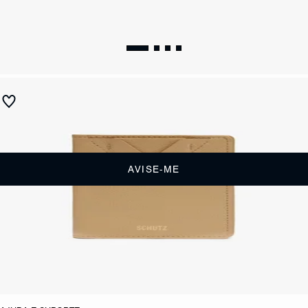
Porta Cartões Nude
Produto indisponível
Receba até
R$ 27,00
de cashback
Cor:
Branco
AVISE-ME
CARACTERÍSTICAS
Material: Couro
Cor: Branco
Referência:
S4605803020013
DEVOLUÇÃO DO PRODUTO