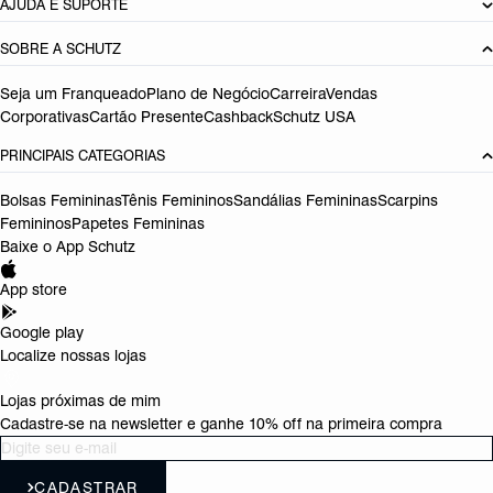
AJUDA E SUPORTE
SOBRE A SCHUTZ
Seja um Franqueado
Plano de Negócio
Carreira
Vendas
Corporativas
Cartão Presente
Cashback
Schutz USA
PRINCIPAIS CATEGORIAS
Bolsas Femininas
Tênis Femininos
Sandálias Femininas
Scarpins
Femininos
Papetes Femininas
Baixe o App Schutz
App store
Google play
Localize nossas lojas
Lojas próximas de mim
Cadastre-se na newsletter e ganhe 10% off na primeira compra
CADASTRAR