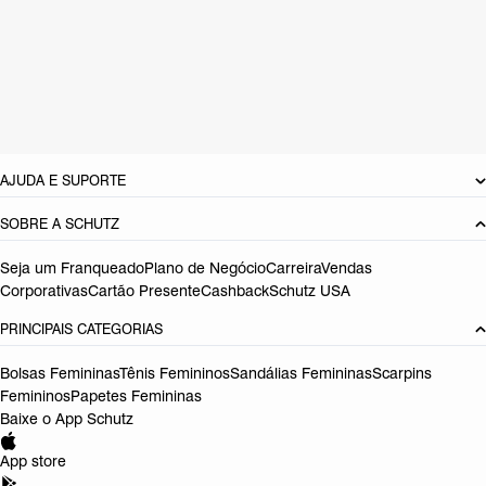
Material: Multimaterial
Cor: Preto
Tamanho do salto:
1 cm
Referência:
S2089200380001
DEVOLUÇÃO DO PRODUTO
AJUDA E SUPORTE
SOBRE A SCHUTZ
Seja um Franqueado
Plano de Negócio
Carreira
Vendas
Corporativas
Cartão Presente
Cashback
Schutz USA
PRINCIPAIS CATEGORIAS
Bolsas Femininas
Tênis Femininos
Sandálias Femininas
Scarpins
Femininos
Papetes Femininas
Baixe o App Schutz
App store