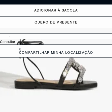
ADICIONAR À SACOLA
QUERO DE PRESENTE
Verificar disponibilidade nas lojas próximas a você
Consultar
COMPARTILHAR MINHA LOCALIZAÇÃO
DESCRIÇÃO
Esta sandália é perfeita para quem busca elegância e conforto em um
único modelo. Com design moderno, possui tiras decoradas com
pedras brilhantes, que adicionam um toque de glamour ao visual. O
fechamento por amarração no tornozelo oferece um ajuste
personalizado e estiloso. Ideal para eventos casuais ou para dar um
charme extra ao look do dia a dia.
CARACTERÍSTICAS