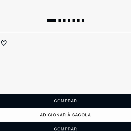
Rasteira amarração Preta
R$ 790
R$ 315
ou
3x de R$105,00
sem juros
Receba até
R$ 31,50
de cashback
Cor:
Preto
Tamanho:
Guia de tamanho
33
34
35
36
37
38
39
40
COMPRAR
ADICIONAR À SACOLA
COMPRAR