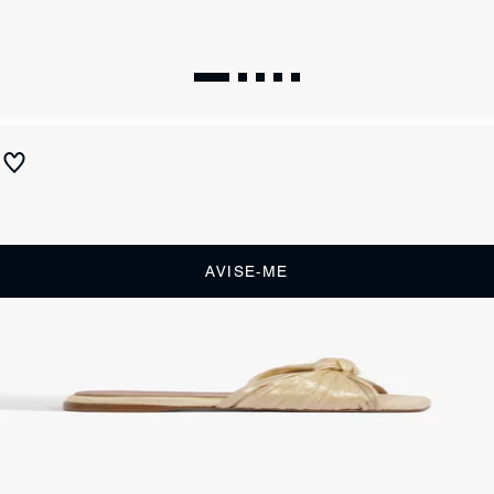
Rasteira de x couro Dourado
Produto indisponível
Receba até
R$ 23,00
de cashback
Cor:
AVISE-ME
DESCRIÇÃO
0
CARACTERÍSTICAS
Referência:
S2178700040002
DEVOLUÇÃO DO PRODUTO