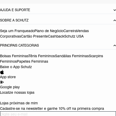
AJUDA E SUPORTE
SOBRE A SCHUTZ
Seja um Franqueado
Plano de Negócio
Carreira
Vendas
Corporativas
Cartão Presente
Cashback
Schutz USA
PRINCIPAIS CATEGORIAS
Bolsas Femininas
Tênis Femininos
Sandálias Femininas
Scarpins
Femininos
Papetes Femininas
Baixe o App Schutz
App store
Google play
Localize nossas lojas
Lojas próximas de mim
Cadastre-se na newsletter e ganhe 10% off na primeira compra